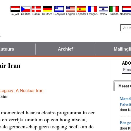
العربية
Čeština
Dansk
Deutsch
Ελληνικά
English
Español
Français
עברית
Italiano
Nederlan
uteurs
Archief
Mailingli
ABO
air Iran
Meest 
Legacy: A Nuclear Iran
jster
Mamdan
Palesti
door K
t momenteel haar nucleaire programma in een
s en verrijkt uranium op een hoog niveau,
Een ge
ionale gemeenschap geen toegang heeft om de
door 