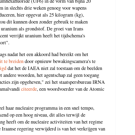
niumhexafluoride (UF6) in de vorm van bijna 20
om in slechts drie weken genoeg voor wapens
ceren, hier opgevat als 25 kilogram (kg),
zou dit kunnen doen zonder gebruik te maken
 uranium als grondstof. De groei van Irans
cent verrijkt uranium heeft het tijdschema's
ort".
aags nadat het een akkoord had bereikt om het
it te breiden
door opnieuw bewakingscamera's te
igd
dat het de IAEA niet zal toestaan om de beelden
t andere woorden, het agentschap zal geen toegang
ncties zijn opgeheven," zei het staatspersbureau IRNA
Kamalvandi
citeerde
, een woordvoerder van de Atomic
el haar nucleaire programma in een snel tempo,
end op een hoog niveau, dit alles terwijl de
ng heeft om de nucleaire activiteiten van het regime
 Iraanse regering verwijderd is van het verkrijgen van