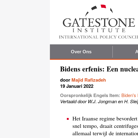
Over Ons
A
Bidens erfenis: Een nucle
door
Majid Rafizadeh
19 Januari 2022
Oorspronkelijk Engels Item:
Biden's 
Vertaald door W.J. Jongman en H. Slei
Het Iraanse regime bevorder
snel tempo, draait centrifuge
allemaal terwijl de internat