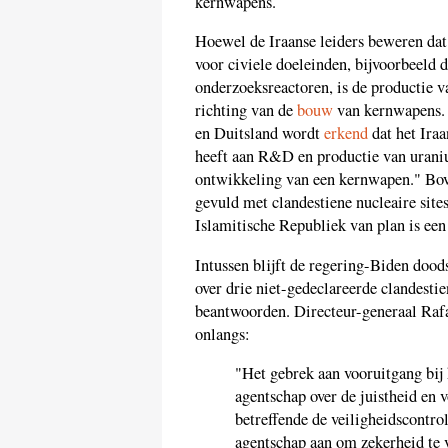
kernwapens.
Hoewel de Iraanse leiders beweren dat
voor civiele doeleinden, bijvoorbeeld 
onderzoeksreactoren, is de productie v
richting van de
bouw
van kernwapens. 
en Duitsland wordt
erkend
dat het Ira
heeft aan R&D en productie van uranium
ontwikkeling van een kernwapen." Bove
gevuld met clandestiene nucleaire sites
Islamitische Republiek van plan is ee
Intussen blijft de regering-Biden dood
over drie niet-gedeclareerde clandestie
beantwoorden. Directeur-generaal Ra
onlangs:
"Het gebrek aan vooruitgang bij
agentschap over de juistheid en 
betreffende de veiligheidscontro
agentschap aan om zekerheid te 