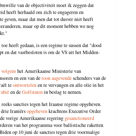
mwille van de objectiviteit moet ik zeggen dat
eid heeft herhaald om zich te engageren en
e geven, maar dat men dat tot dusver niet heeft
 veranderen, maar op dit moment hebben we nog
kt."
 toe heeft gedaan, is een regime te sussen dat "dood
pt en dat vastbesloten is om de VS uit het Midden-
e
volgens
het Amerikaanse Ministerie van
onsoren en een van de
toon aagevende
schenders van de
raël te
ontwortelen
en te vervangen en alle olie in het
rabië
en de
Golfstaten
in beslag te nemen.
 reeks sancties tegen het Iraanse regime opgeheven.
 drie Iraniërs
opgeheven
krachtens Executive Order
 de vorige Amerikaanse regering
gesanctioneerd
rderen van het programma voor ballistische raketten
Biden op 10 juni de sancties tegen drie voormalige