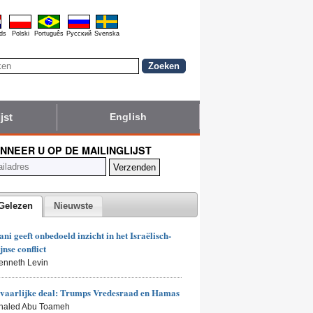
ds
Polski
Português
Pyccĸий
Svenska
jst
English
NNEER U OP DE MAILINGLIJST
Gelezen
Nieuwste
i geeft onbedoeld inzicht in het Israëlisch-
jnse conflict
enneth Levin
vaarlijke deal: Trumps Vredesraad en Hamas
Khaled Abu Toameh