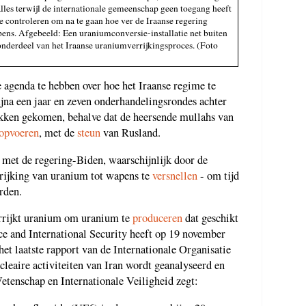
alles terwijl de internationale gemeenschap geen toegang heeft
te controleren om na te gaan hoe ver de Iraanse regering
pens. Afgebeeld: Een uraniumconversie-installatie net buiten
s onderdeel van het Iraanse uraniumverrijkingsproces. (Foto
e agenda te hebben over hoe het Iraanse regime te
bijna een jaar en zeven onderhandelingsrondes achter
rekken gekomen, behalve dat de heersende mullahs van
opvoeren
, met de
steun
van Rusland.
e met de regering-Biden, waarschijnlijk door de
rrijking van uranium tot wapens te
versnellen
- om tijd
rden.
errijkt uranium om uranium te
produceren
dat geschikt
nce and International Security heeft op 19 november
et laatste rapport van de Internationale Organisatie
eaire activiteiten van Iran wordt geanalyseerd en
etenschap en Internationale Veiligheid zegt: