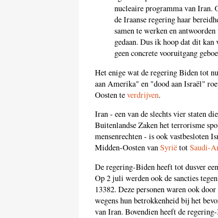
nucleaire programma van Iran. O
de Iraanse regering haar bereidh
samen te werken en antwoorden t
gedaan. Dus ik hoop dat dit kan
geen concrete vooruitgang geboe
Het enige wat de regering Biden tot nu
aan Amerika" en "dood aan Israël" roe
Oosten te
verdrijven
.
Iran - een van de slechts vier staten di
Buitenlandse Zaken het terrorisme sp
mensenrechten - is ook vastbesloten Is
Midden-Oosten van
Syrië
tot
Saudi-A
De regering-Biden heeft tot dusver een
Op 2 juli werden ook de sancties tegen
13382. Deze personen waren ook door
wegens hun betrokkenheid bij het bevo
van Iran. Bovendien heeft de regering-