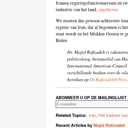
Iraanse regeringsfunctionarissen en twe
industrie van het land,
opgeheven
.
We moeten dus gewoon achterover leune
regime van Iran, dat al begonnen is he
staat wordt en het Midden-Oosten te gr
Biden.
Dr. Majid Rafizadeh is zakenstra
politicoloog, bestuurslid van Ha
International American Council 
verschillende boeken over de isla
bereiken op
Dr.Rafizadeh@Post
ABONNEER U OP DE MAILINGLIJST
Related Topics:
Iran
,
Het Iraanse nu
Recent Articles by
Majid Rafizadeh