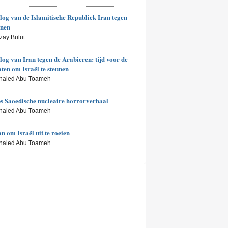
log van de Islamitische Republiek Iran tegen
enen
zay Bulut
log van Iran tegen de Arabieren: tijd voor de
aten om Israël te steunen
Khaled Abu Toameh
 Saoedische nucleaire horrorverhaal
Khaled Abu Toameh
an om Israël uit te roeien
Khaled Abu Toameh