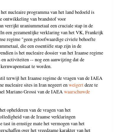
 het nucleaire programma van het land bedoeld is
de ontwikkeling van brandstof voor
an verrijkt uraniummetaal een cruciale stap in de
In een gezamenlijke verklaring van het VK, Frankrijk
anse regime "geen geloofwaardige civiele behoefte
metaal, die een essentiële stap zijn in de
ndien is het nucleaire dossier van het Iraanse regime
 en activiteiten -- nog een aanwijzing dat de
n kernwapenstaat te worden.
stil terwijl het Iraanse regime de vragen van de IAEA
ne nucleaire sites in Iran negeert en
weigert
deze te
fael Mariano Grossi van de IAEA
waarschuwde
 het ophelderen van de vragen van het
volledigheid van de Iraanse verklaringen
le tast in ernstige mate het vermogen van het
verschaffen over het vreedzame karakter van het