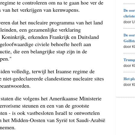
t regime te controleren om na te gaan hoe ver de
is van het verkrijgen van kernwapens.
De oor
christ
eweren dat het nucleaire programma van het land
door U
eleinden, een gezamenlijke verklaring
De oor
 Koninkrijk, erkenden Frankrijk en Duitsland
Golfst
 geloofwaardige civiele behoefte heeft aan
door 
ie, die een belangrijke stap zijn in de
pen."
Trumps
door 
iden volledig, terwijl het Iraanse regime de
niet-gedeclareerde clandestiene nucleaire sites
Het pl
 beantwoorden.
door 
r staten die volgens het Amerikaanse Ministerie
errorisme steunen en een van de grootste
en - is ook vastbesloten Israël te ontwortelen
 in het Midden-Oosten van Syrië tot Saudi-Arabië
e nemen.