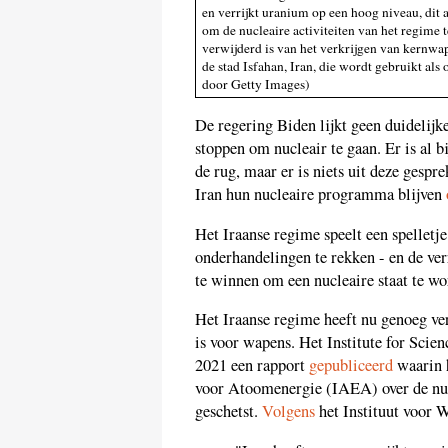
en verrijkt uranium op een hoog niveau, dit 
om de nucleaire activiteiten van het regime 
verwijderd is van het verkrijgen van kernwa
de stad Isfahan, Iran, die wordt gebruikt al
door Getty Images)
De regering Biden lijkt geen duidelijk
stoppen om nucleair te gaan. Er is al 
de rug, maar er is niets uit deze gesp
Iran hun nucleaire programma blijven
Het Iraanse regime speelt een spelletj
onderhandelingen te rekken - en de ve
te winnen om een nucleaire staat te wo
Het Iraanse regime heeft nu genoeg v
is voor wapens. Het Institute for Scie
2021 een rapport
gepubliceerd
waarin h
voor Atoomenergie (IAEA) over de nucl
geschetst.
Volgens
het Instituut voor W