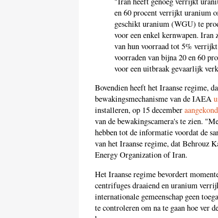
"Iran heeft genoeg verrijkt ura
en 60 procent verrijkt uranium 
geschikt uranium (WGU) te produ
voor een enkel kernwapen. Iran 
van hun voorraad tot 5% verrijkt
voorraden van bijna 20 en 60 pro
voor een uitbraak gevaarlijk verk
Bovendien heeft het Iraanse regime, d
bewakingsmechanisme van de IAEA
u
installeren, op 15 december
aangekond
van de bewakingscamera's te zien. "Me
hebben tot de informatie voordat de sa
van het Iraanse regime, dat Behrouz 
Energy Organization of Iran.
Het Iraanse regime bevordert momente
centrifuges draaiend en uranium verrijk
internationale gemeenschap geen toega
te controleren om na te gaan hoe ver de