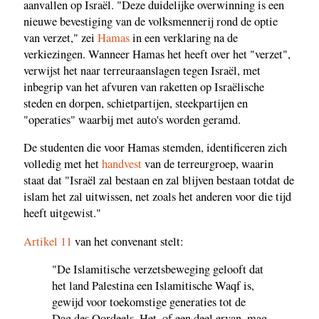
aanvallen op Israël. "Deze duidelijke overwinning is een
nieuwe bevestiging van de volksmennerij rond de optie
van verzet," zei
Hamas
in een verklaring na de
verkiezingen. Wanneer Hamas het heeft over het "verzet",
verwijst het naar terreuraanslagen tegen Israël, met
inbegrip van het afvuren van raketten op Israëlische
steden en dorpen, schietpartijen, steekpartijen en
"operaties" waarbij met auto's worden geramd.
De studenten die voor Hamas stemden, identificeren zich
volledig met het
handvest
van de terreurgroep, waarin
staat dat "Israël zal bestaan en zal blijven bestaan totdat de
islam het zal uitwissen, net zoals het anderen voor die tijd
heeft uitgewist."
Artikel 11
van het convenant stelt:
"De Islamitische verzetsbeweging gelooft dat
het land Palestina een Islamitische Waqf is,
gewijd voor toekomstige generaties tot de
Dag des Oordeels. Het, of een deel ervan, mag