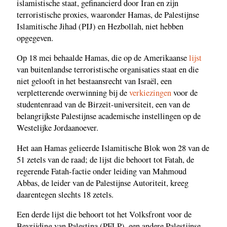
islamistische staat, gefinancierd door Iran en zijn
terroristische proxies, waaronder Hamas, de Palestijnse
Islamitische Jihad (PIJ) en Hezbollah, niet hebben
opgegeven.
Op 18 mei behaalde Hamas, die op de Amerikaanse
lijst
van buitenlandse terroristische organisaties staat en die
niet gelooft in het bestaansrecht van Israël, een
verpletterende overwinning bij de
verkiezingen
voor de
studentenraad van de Birzeit-universiteit, een van de
belangrijkste Palestijnse academische instellingen op de
Westelijke Jordaanoever.
Het aan Hamas gelieerde Islamitische Blok won 28 van de
51 zetels van de raad; de lijst die behoort tot Fatah, de
regerende Fatah-factie onder leiding van Mahmoud
Abbas, de leider van de Palestijnse Autoriteit, kreeg
daarentegen slechts 18 zetels.
Een derde lijst die behoort tot het Volksfront voor de
Bevrijding van Palestina (PFLP), een andere Palestijnse