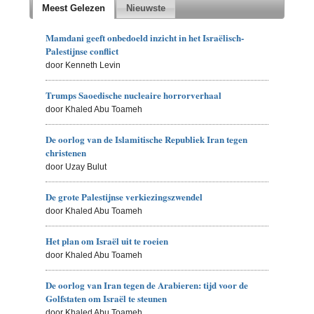
Meest Gelezen
Nieuwste
Mamdani geeft onbedoeld inzicht in het Israëlisch-
Palestijnse conflict
door Kenneth Levin
Trumps Saoedische nucleaire horrorverhaal
door Khaled Abu Toameh
De oorlog van de Islamitische Republiek Iran tegen
christenen
door Uzay Bulut
De grote Palestijnse verkiezingszwendel
door Khaled Abu Toameh
Het plan om Israël uit te roeien
door Khaled Abu Toameh
De oorlog van Iran tegen de Arabieren: tijd voor de
Golfstaten om Israël te steunen
door Khaled Abu Toameh