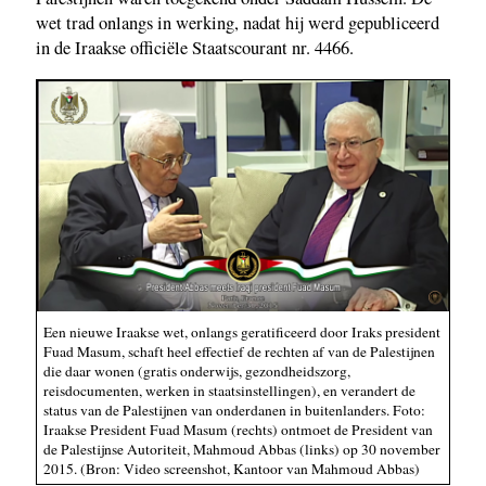
wet trad onlangs in werking, nadat hij werd gepubliceerd
in de Iraakse officiële Staatscourant nr. 4466.
Een nieuwe Iraakse wet, onlangs geratificeerd door Iraks president
Fuad Masum, schaft heel effectief de rechten af van de Palestijnen
die daar wonen (gratis onderwijs, gezondheidszorg,
reisdocumenten, werken in staatsinstellingen), en verandert de
status van de Palestijnen van onderdanen in buitenlanders. Foto:
Iraakse President Fuad Masum (rechts) ontmoet de President van
de Palestijnse Autoriteit, Mahmoud Abbas (links) op 30 november
2015. (Bron: Video screenshot, Kantoor van Mahmoud Abbas)