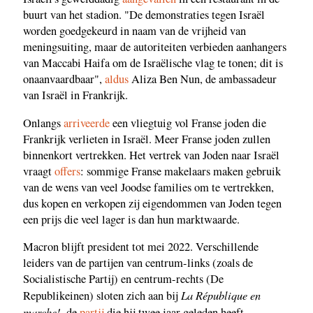
buurt van het stadion. "De demonstraties tegen Israël
worden goedgekeurd in naam van de vrijheid van
meningsuiting, maar de autoriteiten verbieden aanhangers
van Maccabi Haifa om de Israëlische vlag te tonen; dit is
onaanvaardbaar",
aldus
Aliza Ben Nun, de ambassadeur
van Israël in Frankrijk.
Onlangs
arriveerde
een vliegtuig vol Franse joden die
Frankrijk verlieten in Israël. Meer Franse joden zullen
binnenkort vertrekken. Het vertrek van Joden naar Israël
vraagt
offers
: sommige Franse makelaars maken gebruik
van de wens van veel Joodse families om te vertrekken,
dus kopen en verkopen zij eigendommen van Joden tegen
een prijs die veel lager is dan hun marktwaarde.
Macron blijft president tot mei 2022. Verschillende
leiders van de partijen van centrum-links (zoals de
Socialistische Partij) en centrum-rechts (De
La République en
Republikeinen) sloten zich aan bij
marche!,
de
partij
die hij twee jaar geleden heeft