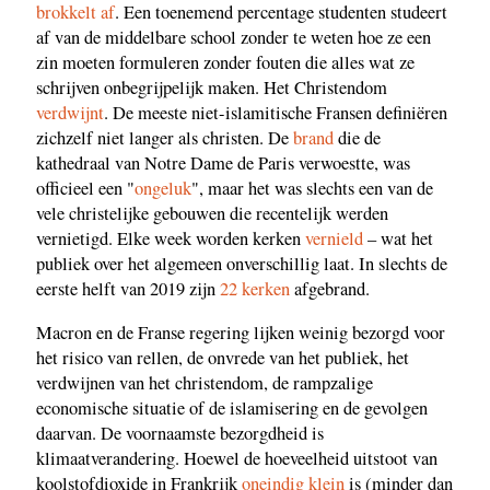
brokkelt af
. Een toenemend percentage studenten studeert
af van de middelbare school zonder te weten hoe ze een
zin moeten formuleren zonder fouten die alles wat ze
schrijven onbegrijpelijk maken. Het Christendom
verdwijnt
. De meeste niet-islamitische Fransen definiëren
zichzelf niet langer als christen. De
brand
die de
kathedraal van Notre Dame de Paris verwoestte, was
officieel een "
ongeluk
", maar het was slechts een van de
vele christelijke gebouwen die recentelijk werden
vernietigd. Elke week worden kerken
vernield
– wat het
publiek over het algemeen onverschillig laat. In slechts de
eerste helft van 2019 zijn
22 kerken
afgebrand.
Macron en de Franse regering lijken weinig bezorgd voor
het risico van rellen, de onvrede van het publiek, het
verdwijnen van het christendom, de rampzalige
economische situatie of de islamisering en de gevolgen
daarvan. De voornaamste bezorgdheid is
klimaatverandering. Hoewel de hoeveelheid uitstoot van
koolstofdioxide in Frankrijk
oneindig klein
is (minder dan