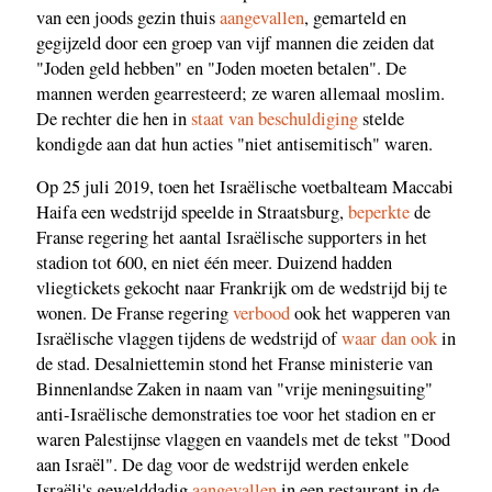
van een joods gezin thuis
aangevallen
, gemarteld en
gegijzeld door een groep van vijf mannen die zeiden dat
"Joden geld hebben" en "Joden moeten betalen". De
mannen werden gearresteerd; ze waren allemaal moslim.
De rechter die hen in
staat van beschuldiging
stelde
kondigde aan dat hun acties "niet antisemitisch" waren.
Op 25 juli 2019, toen het Israëlische voetbalteam Maccabi
Haifa een wedstrijd speelde in Straatsburg,
beperkte
de
Franse regering het aantal Israëlische supporters in het
stadion tot 600, en niet één meer. Duizend hadden
vliegtickets gekocht naar Frankrijk om de wedstrijd bij te
wonen. De Franse regering
verbood
ook het wapperen van
Israëlische vlaggen tijdens de wedstrijd of
waar dan ook
in
de stad. Desalniettemin stond het Franse ministerie van
Binnenlandse Zaken in naam van "vrije meningsuiting"
anti-Israëlische demonstraties toe voor het stadion en er
waren Palestijnse vlaggen en vaandels met de tekst "Dood
aan Israël". De dag voor de wedstrijd werden enkele
Israëli's gewelddadig
aangevallen
in een restaurant in de