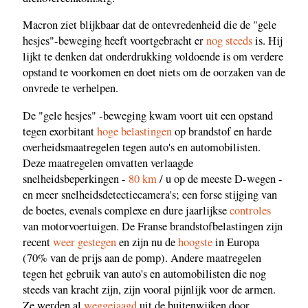
Macron ziet blijkbaar dat de ontevredenheid die de "gele
hesjes"-beweging heeft voortgebracht er
nog steeds
is. Hij
lijkt te denken dat onderdrukking voldoende is om verdere
opstand te voorkomen en doet niets om de oorzaken van de
onvrede te verhelpen.
De "gele hesjes" -beweging kwam voort uit een opstand
tegen exorbitant
hoge belastingen
op brandstof en harde
overheidsmaatregelen tegen auto's en automobilisten.
Deze maatregelen omvatten verlaagde
snelheidsbeperkingen -
80 km
/ u op de meeste D-wegen -
en meer snelheidsdetectiecamera's; een forse stijging van
de boetes, evenals complexe en dure jaarlijkse
controles
van motorvoertuigen. De Franse brandstofbelastingen zijn
recent
weer gestegen
en zijn nu de
hoogste
in Europa
(70% van de prijs aan de pomp). Andere maatregelen
tegen het gebruik van auto's en automobilisten die nog
steeds van kracht zijn, zijn vooral pijnlijk voor de armen.
Ze werden al
weggejaagd
uit de buitenwijken door