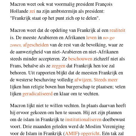
Macron weet ook wat voormalig president François
Hollande
zei
na zijn ambtstermijn als president:
"Frankrijk staat op het punt zich op te delen".
Macron weet dat de opdeling van Frankrijk al een
realiteit
no-go
is. De meeste Arabieren en Afrikanen
leven
in
zones,
afgescheiden
van de rest van de bevolking, waar ze
de aanwezigheid van niet-Arabieren en niet-Afrikanen
steeds minder accepteren. Ze
beschouwen
zichzelf niet als
Frans, behalve als ze
zeggen
dat Frankrijk hen toe zal
behoren. Uit rapporten blijkt dat de meesten Frankrijk en
de westerse beschaving volledig
afwijzen
.
Steeds meer
lijken hun religie boven hun burgerschap te plaatsen; velen
lijken
geradicaliseerd
en klaar om te vechten.
Macron lijkt niet te willen vechten. In plaats daarvan heeft
hij ervoor gekozen om hen te sussen. Hij zet zijn plannen
om de islam in Frankrijk te
institutionaliseren
doelbewust
voort. Drie maanden geleden werd de Moslim Vereniging
voor de Islam in Frankrijk (
AMIF
)
opgericht
. Eén tak zal