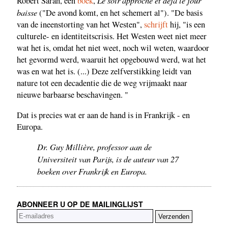
Le soir approche et déjà le jour
Robert Sarah, een
boek
,
baisse
("De avond komt, en het schemert al"). "De basis
van de ineenstorting van het Westen",
schrijft
hij, "is een
culturele- en identiteitscrisis. Het Westen weet niet meer
wat het is, omdat het niet weet, noch wil weten, waardoor
het gevormd werd, waaruit het opgebouwd werd, wat het
was en wat het is. (...) Deze zelfverstikking leidt van
nature tot een decadentie die de weg vrijmaakt naar
nieuwe barbaarse beschavingen. "
Dat is precies wat er aan de hand is in Frankrijk - en
Europa.
Dr. Guy Millière, professor aan de
Universiteit van Parijs, is de auteur van 27
boeken over Frankrijk en Europa.
ABONNEER U OP DE MAILINGLIJST