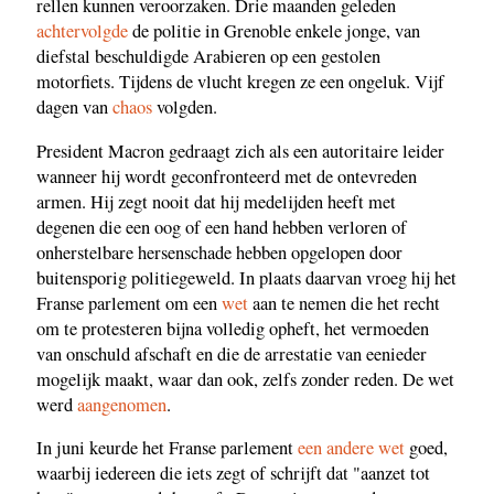
rellen kunnen veroorzaken. Drie maanden geleden
achtervolgde
de politie in Grenoble enkele jonge, van
diefstal beschuldigde Arabieren op een gestolen
motorfiets. Tijdens de vlucht kregen ze een ongeluk. Vijf
dagen van
chaos
volgden.
President Macron gedraagt zich als een autoritaire leider
wanneer hij wordt geconfronteerd met de ontevreden
armen. Hij zegt nooit dat hij medelijden heeft met
degenen die een oog of een hand hebben verloren of
onherstelbare hersenschade hebben opgelopen door
buitensporig politiegeweld. In plaats daarvan vroeg hij het
Franse parlement om een
wet
aan te nemen die het recht
om te protesteren bijna volledig opheft, het vermoeden
van onschuld afschaft en die de arrestatie van eenieder
mogelijk maakt, waar dan ook, zelfs zonder reden. De wet
werd
aangenomen
.
In juni keurde het Franse parlement
een andere wet
goed,
waarbij iedereen die iets zegt of schrijft dat "aanzet tot