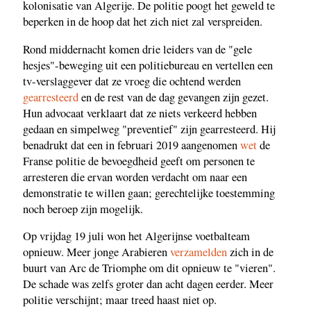
kolonisatie van Algerije. De politie poogt het geweld te
beperken in de hoop dat het zich niet zal verspreiden.
Rond middernacht komen drie leiders van de "gele
hesjes"-beweging uit een politiebureau en vertellen een
tv-verslaggever dat ze vroeg die ochtend werden
gearresteerd
en de rest van de dag gevangen zijn gezet.
Hun advocaat verklaart dat ze niets verkeerd hebben
gedaan en simpelweg "preventief" zijn gearresteerd. Hij
benadrukt dat een in februari 2019 aangenomen
wet
de
Franse politie de bevoegdheid geeft om personen te
arresteren die ervan worden verdacht om naar een
demonstratie te willen gaan; gerechtelijke toestemming
noch beroep zijn mogelijk.
Op vrijdag 19 juli won het Algerijnse voetbalteam
opnieuw. Meer jonge Arabieren
verzamelden
zich in de
buurt van Arc de Triomphe om dit opnieuw te "vieren".
De schade was zelfs groter dan acht dagen eerder. Meer
politie verschijnt; maar treed haast niet op.