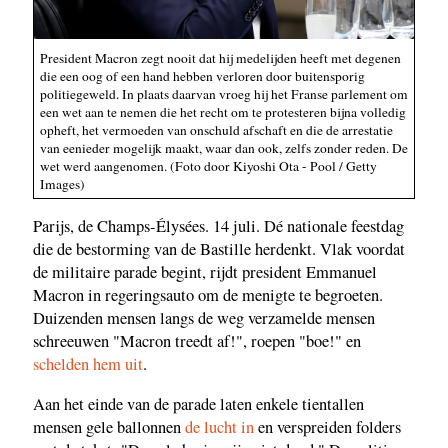
President Macron zegt nooit dat hij medelijden heeft met degenen
die een oog of een hand hebben verloren door buitensporig
politiegeweld. In plaats daarvan vroeg hij het Franse parlement om
een wet aan te nemen die het recht om te protesteren bijna volledig
opheft, het vermoeden van onschuld afschaft en die de arrestatie
van eenieder mogelijk maakt, waar dan ook, zelfs zonder reden. De
wet werd aangenomen. (Foto door Kiyoshi Ota - Pool / Getty
Images)
Parijs, de Champs-Élysées. 14 juli. Dé nationale feestdag
die de bestorming van de Bastille herdenkt. Vlak voordat
de militaire parade begint, rijdt president Emmanuel
Macron in regeringsauto om de menigte te begroeten.
Duizenden mensen langs de weg verzamelde mensen
schreeuwen "Macron treedt af!", roepen "boe!" en
schelden hem uit
.
Aan het einde van de parade laten enkele tientallen
mensen gele ballonnen
de lucht in
en verspreiden folders