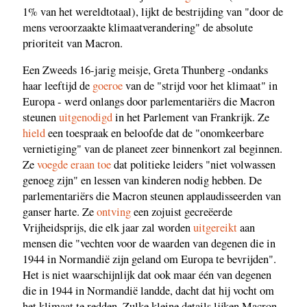
1% van het wereldtotaal), lijkt de bestrijding van "door de
mens veroorzaakte klimaatverandering" de absolute
prioriteit van Macron.
Een Zweeds 16-jarig meisje, Greta Thunberg -ondanks
haar leeftijd de
goeroe
van de "strijd voor het klimaat" in
Europa - werd onlangs door parlementariërs die Macron
steunen
uitgenodigd
in het Parlement van Frankrijk. Ze
hield
een toespraak en beloofde dat de "onomkeerbare
vernietiging" van de planeet zeer binnenkort zal beginnen.
Ze
voegde eraan toe
dat politieke leiders "niet volwassen
genoeg zijn" en lessen van kinderen nodig hebben. De
parlementariërs die Macron steunen applaudisseerden van
ganser harte. Ze
ontving
een zojuist gecreëerde
Vrijheidsprijs, die elk jaar zal worden
uitgereikt
aan
mensen die "vechten voor de waarden van degenen die in
1944 in Normandië zijn geland om Europa te bevrijden".
Het is niet waarschijnlijk dat ook maar één van degenen
die in 1944 in Normandië landde, dacht dat hij vocht om
het klimaat te redden. Zulke kleine details lijken Macron