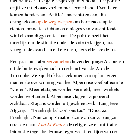
met de tekst: "De gele hesjes zijn niet dood." De politie
drijft ze uit elkaar- snel en met ferme hand. Even later
komen honderden "Antifa" -anarchisten aan, die
dranghekken
op de weg werpen
om barricades op te
richten, brand te stichten en etalages van verschillende
winkels aan diggelen te slaan. De politie heeft het
moeilijk om de situatie onder de knie te krijgen, maar
vroeg in de avond, na enkele uren, herstellen ze de rust.
Een paar uur later
verzamelen
duizenden jonge Arabieren
uit de buitenwijken zich in de buurt van de Arc de
Triomphe. Ze zijn blijkbaar gekomen om op hun eigen
manier de overwinning van het Algerijnse voetbalteam te
"vieren". Meer etalages worden vernield, meer winkels
worden geplunderd. Algerijnse vlaggen zijn overal
zichtbaar. Slogans worden uitgeschreeuwd: "Lang leve
Algerije", "Frankrijk behoort ons toe", "Dood aan
Frankrijk". Namen op straatborden worden vervangen
Abd El Kader
door de naam
, de religieuze en militaire
leider die tegen het Franse leger vocht ten tijde van de