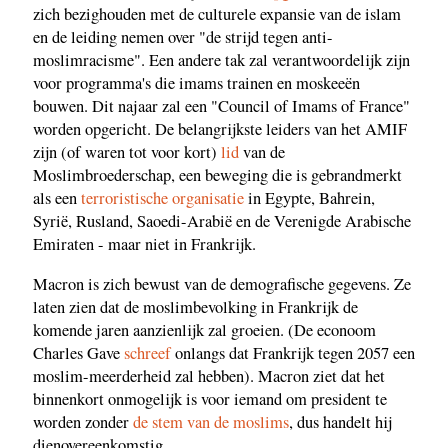
zich bezighouden met de culturele expansie van de islam
en de leiding nemen over "de strijd tegen anti-
moslimracisme". Een andere tak zal verantwoordelijk zijn
voor programma's die imams trainen en moskeeën
bouwen. Dit najaar zal een "Council of Imams of France"
worden opgericht. De belangrijkste leiders van het AMIF
zijn (of waren tot voor kort)
lid
van de
Moslimbroederschap, een beweging die is gebrandmerkt
als een
terroristische organisatie
in Egypte, Bahrein,
Syrië, Rusland, Saoedi-Arabië en de Verenigde Arabische
Emiraten - maar niet in Frankrijk.
Macron is zich bewust van de demografische gegevens. Ze
laten zien dat de moslimbevolking in Frankrijk de
komende jaren aanzienlijk zal groeien. (De econoom
Charles Gave
schreef
onlangs dat Frankrijk tegen 2057 een
moslim-meerderheid zal hebben). Macron ziet dat het
binnenkort onmogelijk is voor iemand om president te
worden zonder
de stem van de moslims
, dus handelt hij
dienovereenkomstig.