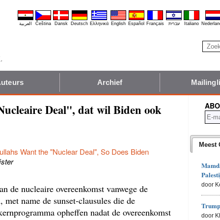
العربية
Čeština
Dansk
Deutsch
Ελληνικά
English
Español
Français
עברית
Italiano
Nederlan
uteurs
Archief
Mailingli
ABO
Nucleaire Deal", dat wil Biden ook
Meest 
ullahs Want the "Nuclear Deal", So Does Biden
jster
Mamdan
Palesti
door K
an de nucleaire overeenkomst vanwege de
, met name de sunset-clausules die de
Trumps
 kernprogramma opheffen nadat de overeenkomst
door 