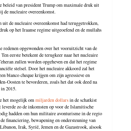
nse beleid van president Trump om maximale druk uit
bij de nucleaire overeenkomst.
h uit de nucleaire overeenkomst had teruggetrokken,
 druk op het Iraanse regime uitgeoefend en de mullahs
de redenen opgewonden over het vooruitzicht van de
 Ten eerste betekent de terugkeer naar het nucleaire
 Teheran zullen worden opgeheven en dat het regime
anciële stelsel. Door het nucleaire akkoord zal het
een blanco cheque krijgen om zijn agressieve en
en-Oosten te bevorderen, zoals het dat ook deed na
 in 2015.
te het mogelijk om
miljarden dollars
in de schatkist
et leverde zo de inkomsten op voor de Islamitische
odig hadden om hun militaire avonturisme in de regio
e de financiering, bewapening en ondersteuning van
 Libanon, Irak, Syrië, Jemen en de Gazastrook, alsook