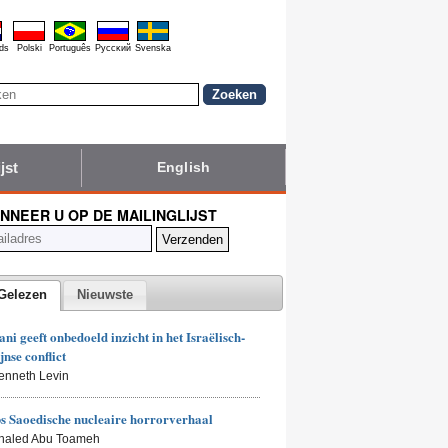
ds
Polski
Português
Pyccĸий
Svenska
jst
English
NNEER U OP DE MAILINGLIJST
Gelezen
Nieuwste
i geeft onbedoeld inzicht in het Israëlisch-
jnse conflict
enneth Levin
 Saoedische nucleaire horrorverhaal
Khaled Abu Toameh