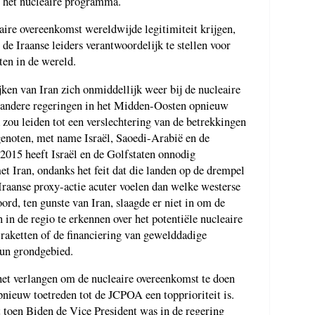
 het nucleaire programma.
aire overeenkomst wereldwijde legitimiteit krijgen,
e Iraanse leiders verantwoordelijk te stellen voor
ten in de wereld.
jken van Iran zich onmiddellijk weer bij de nucleaire
e andere regeringen in het Midden-Oosten opnieuw
zou leiden tot een verslechtering van de betrekkingen
genoten, met name Israël, Saoedi-Arabië en de
2015 heeft Israël en de Golfstaten onnodig
t Iran, ondanks het feit dat die landen op de drempel
Iraanse proxy-actie acuter voelen dan welke westerse
rd, ten gunste van Iran, slaagde er niet in om de
 in de regio te erkennen over het potentiële nucleaire
 raketten of de financiering van gewelddadige
hun grondgebied.
n het verlangen om de nucleaire overeenkomst te doen
pnieuw toetreden tot de JCPOA een topprioriteit is.
toen Biden de Vice President was in de regering