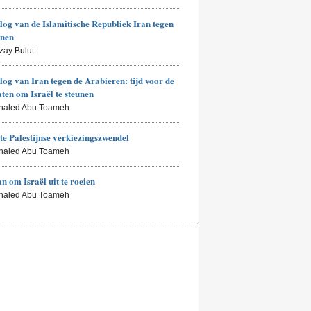
log van de Islamitische Republiek Iran tegen
enen
zay Bulut
log van Iran tegen de Arabieren: tijd voor de
aten om Israël te steunen
Khaled Abu Toameh
te Palestijnse verkiezingszwendel
Khaled Abu Toameh
an om Israël uit te roeien
Khaled Abu Toameh