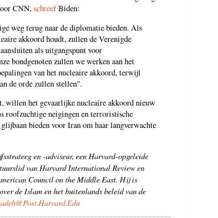
 voor CNN,
schreef
Biden:
ige weg terug naar de diplomatie bieden. Als
cleaire akkoord houdt, zullen de Verenigde
 aansluiten als uitgangspunt voor
nze bondgenoten zullen we werken aan het
bepalingen van het nucleaire akkoord, terwijl
n de orde zullen stellen".
kt, willen het gevaarlijke nucleaire akkoord nieuw
ns roofzuchtige neigingen en terroristische
 glijbaan bieden voor Iran om haar langverwachte
jfsstrateeg en -adviseur, een Harvard-opgeleide
stuurslid van Harvard International Review en
American Council on the Middle East. Hij is
over de Islam en het buitenlands beleid van de
izadeh@Post.Harvard.Edu