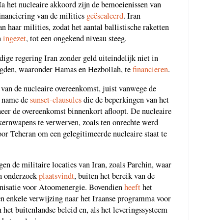
Na het nucleaire akkoord zijn de bemoeienissen van
financiering van de milities
geëscaleerd
. Iran
 haar milities, zodat het aantal ballistische raketten
n
ingezet
, tot een ongekend niveau steeg.
dige regering Iran zonder geld uiteindelijk niet in
igden, waaronder Hamas en Hezbollah, te
financieren
.
van de nucleaire overeenkomst, juist vanwege de
t name de
sunset-clausules
die de beperkingen van het
er de overeenkomst binnenkort afloopt. De nucleaire
kernwapens te verwerven, zoals ten onrechte werd
oor Teheran om een gelegitimeerde nucleaire staat te
en de militaire locaties van Iran, zoals Parchin, waar
en onderzoek
plaatsvindt
, buiten het bereik van de
anisatie voor Atoomenergie. Bovendien
heeft
het
een enkele verwijzing naar het Iraanse programma voor
n het buitenlandse beleid en, als het leveringssysteem