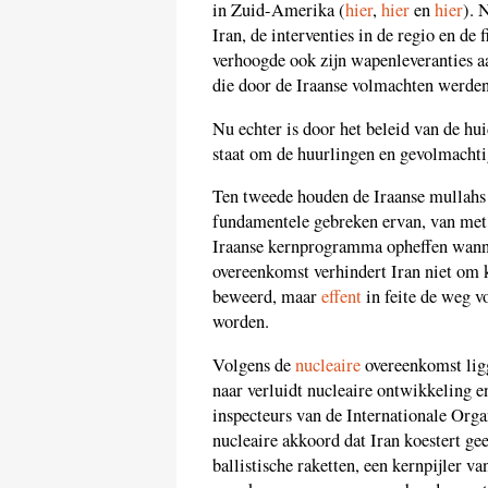
in Zuid-Amerika (
hier
,
hier
en
hier
). 
Iran, de interventies in de regio en de 
verhoogde ook zijn wapenleveranties aan
die door de Iraanse volmachten werde
Nu echter is door het beleid van de hui
staat om de huurlingen en gevolmacht
Ten tweede houden de Iraanse mullahs 
fundamentele gebreken ervan, van me
Iraanse kernprogramma opheffen wanne
overeenkomst verhindert Iran niet om 
beweerd, maar
effent
in feite de weg v
worden.
Volgens de
nucleaire
overeenkomst ligg
naar verluidt nucleaire ontwikkeling 
inspecteurs van de Internationale Org
nucleaire akkoord dat Iran koestert g
ballistische raketten, een kernpijler va