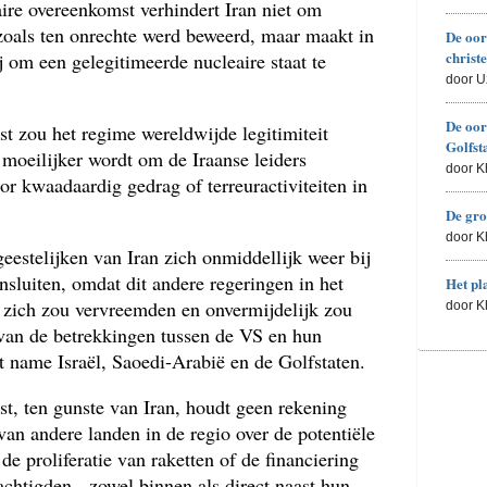
aire overeenkomst verhindert Iran niet om
zoals ten onrechte werd beweerd, maar maakt in
De oor
christ
j om een gelegitimeerde nucleaire staat te
door U
De oor
t zou het regime wereldwijde legitimiteit
Golfst
 moeilijker wordt om de Iraanse leiders
door 
oor kwaadaardig gedrag of terreuractiviteiten in
De gro
door 
geestelijken van Iran zich onmiddellijk weer bij
nsluiten, omdat dit andere regeringen in het
Het pl
zich zou vervreemden en onvermijdelijk zou
door 
g van de betrekkingen tussen de VS en hun
t name Israël, Saoedi-Arabië en de Golfstaten.
, ten gunste van Iran, houdt geen rekening
an andere landen in de regio over de potentiële
 de proliferatie van raketten of de financiering
htigden - zowel binnen als direct naast hun