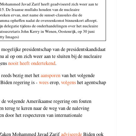
 Mohammed Javad Zarif heeft geadviseerd zich weer aan te
015. De Iraanse mullahs houden van de nucleaire
eken ervan, met name de sunset-clausules die de
ramma opheffen nadat de overeenkomst binnenkort afloopt.
ijn delegatie tijdens de onderhandelingen over het nucleaire
ssecretaris John Kerry in Wenen, Oostenrijk, op 30 juni
etty Images)
t mogelijke presidentschap van de presidentskandidaat
u al op om zich weer aan te sluiten bij de nucleaire
gens
nooit heeft ondertekend
.
 reeds bezig met het
aansporen
van het volgende
e Biden regering is -
wees
erop,
volgens
het agentschap
r de volgende Amerikaanse regering om fouten
en terug te keren naar de weg van de naleving
n door het respecteren van internationale
e Zaken Mohammed Javad Zarif
adviseerde
Biden ook