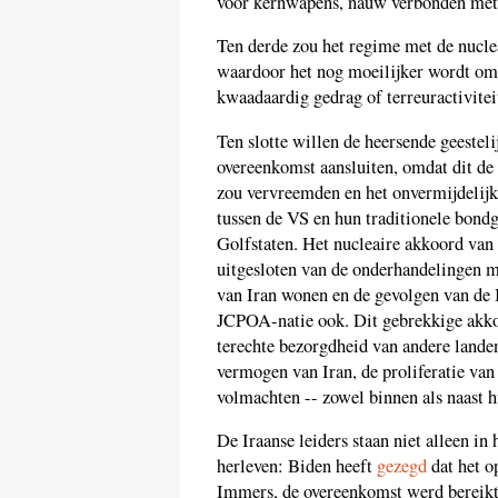
voor kernwapens, nauw verbonden met
Ten derde zou het regime met de nucle
waardoor het nog moeilijker wordt om d
kwaadaardig gedrag of terreuractivitei
Ten slotte willen de heersende geesteli
overeenkomst aansluiten, omdat dit d
zou vervreemden en het onvermijdelijk 
tussen de VS en hun traditionele bond
Golfstaten. Het nucleaire akkoord van 
uitgesloten van de onderhandelingen me
van Iran wonen en de gevolgen van de 
JCPOA-natie ook. Dit gebrekkige akkoo
terechte bezorgdheid van andere landen
vermogen van Iran, de proliferatie van
volmachten -- zowel binnen als naast 
De Iraanse leiders staan niet alleen i
herleven: Biden heeft
gezegd
dat het o
Immers, de overeenkomst werd bereikt 