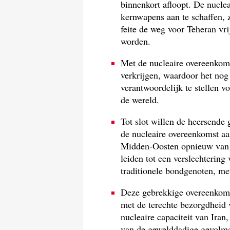
binnenkort afloopt. De nucle
kernwapens aan te schaffen, 
feite de weg voor Teheran vri
worden.
Met de nucleaire overeenkoms
verkrijgen, waardoor het nog
verantwoordelijk te stellen v
de wereld.
Tot slot willen de heersende 
de nucleaire overeenkomst aa
Midden-Oosten opnieuw van 
leiden tot een verslechterin
traditionele bondgenoten, me
Deze gebrekkige overeenkomst
met de terechte bezorgdheid v
nucleaire capaciteit van Iran,
van de gewelddadige gevolmac