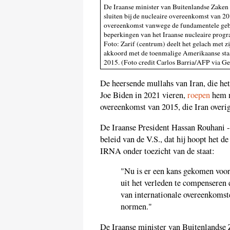
De Iraanse minister van Buitenlandse Zaken
sluiten bij de nucleaire overeenkomst van 2
overeenkomst vanwege de fundamentele gebr
beperkingen van het Iraanse nucleaire prog
Foto: Zarif (centrum) deelt het gelach met z
akkoord met de toenmalige Amerikaanse staat
2015. (Foto credit Carlos Barria/AFP via G
De heersende mullahs van Iran, die he
Joe Biden in 2021 vieren,
roepen
hem n
overeenkomst van 2015, die Iran overi
De Iraanse President Hassan Rouhani -
beleid van de V.S., dat hij hoopt het d
IRNA onder toezicht van de staat:
"Nu is er een kans gekomen voo
uit het verleden te compenseren 
van internationale overeenkomste
normen."
De Iraanse minister van Buitenlands