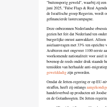
"buitensporig geweld", waarbij zij een
juni 2025, "False Flags & Real Agend
de Israëlische groep Regavim, wordt on
gefinancierde lastercampagne.
Deze onbezonnen Nederlandse obsessie 
gezien het feit dat Nederland ten onder
burgerlijke onrust aanwakkert. Alleen a
asielaanvragen met 33% ten opzichte va
Arabieren met ongeveer 1100 eerste a
voorkomende nationaliteit voor asiel 
bovenop de reeds onder druk staande hu
temidden van herhaalde anti-migratiep
gewelddadig
zijn geworden.
Omdat de Jetten-regering er op EU-nive
straffen, heeft zij onlangs
aangekondig
handelsverbod op producten uit Joods
en de Golanhoogten. De Jetten-regerin