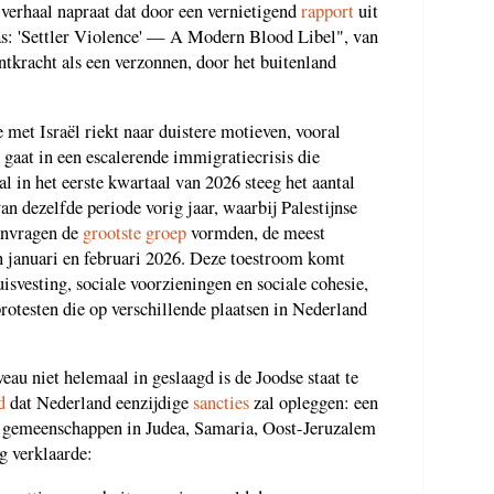
 verhaal napraat dat door een vernietigend
rapport
uit
as: 'Settler Violence' — A Modern Blood Libel", van
tkracht als een verzonnen, door het buitenland
met Israël riekt naar duistere motieven, vooral
 gaat in een escalerende immigratiecrisis die
l in het eerste kwartaal van 2026 steeg het aantal
n dezelfde periode vorig jaar, waarbij Palestijnse
anvragen de
grootste groep
vormden, de meest
in januari en februari 2026. Deze toestroom komt
isvesting, sociale voorzieningen en sociale cohesie,
rotesten die op verschillende plaatsen in Nederland
au niet helemaal in geslaagd is de Joodse staat te
d
dat Nederland eenzijdige
sancties
zal opleggen: een
e gemeenschappen in Judea, Samaria, Oost-Jeruzalem
g verklaarde: