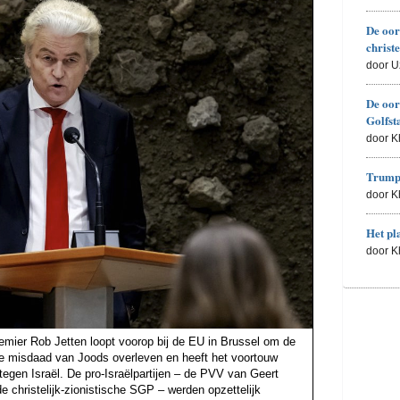
De oor
christ
door U
De oor
Golfst
door 
Trumps
door 
Het pl
door 
emier Rob Jetten loopt voorop bij de EU in Brussel om de
are misdaad van Joods overleven en heeft het voortouw
egen Israël. De pro-Israëlpartijen – de PVV van Geert
 christelijk-zionistische SGP – werden opzettelijk