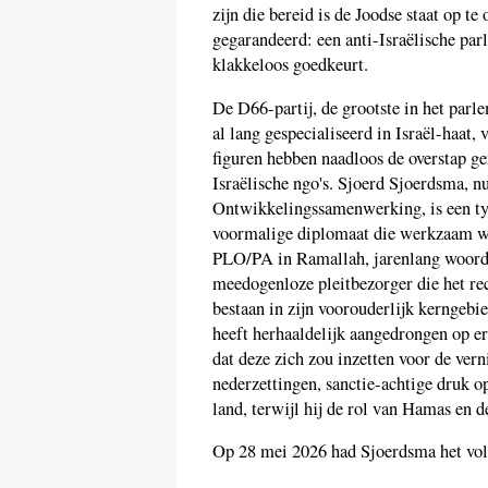
zijn die bereid is de Joodse staat op te
gegarandeerd: een anti-Israëlische pa
klakkeloos goedkeurt.
De D66-partij, de grootste in het parl
al lang gespecialiseerd in Israël-haa
figuren hebben naadloos de overstap ge
Israëlische ngo's. Sjoerd Sjoerdsma, 
Ontwikkelingssamenwerking, is een typ
voormalige diplomaat die werkzaam wa
PLO/PA in Ramallah, jarenlang woordv
meedogenloze pleitbezorger die het rec
bestaan in zijn voorouderlijk kerngebi
heeft herhaaldelijk aangedrongen op erk
dat deze zich zou inzetten voor de ver
nederzettingen, sanctie-achtige druk op
land, terwijl hij de rol van Hamas en 
Op 28 mei 2026 had Sjoerdsma het vo