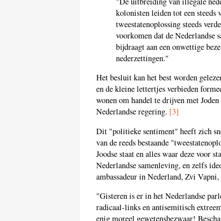
"De uitbreiding van illegale ne
kolonisten leiden tot een steeds 
tweestatenoplossing steeds verder
voorkomen dat de Nederlandse s
bijdraagt aan een onwettige beze
nederzettingen."
Het besluit kan het best worden geleze
en de kleine lettertjes verbieden forme
wonen om handel te drijven met Joden 
Nederlandse regering.
[3]
Dit "politieke sentiment" heeft zich 
van de reeds bestaande "tweestatenoplo
Joodse staat en alles waar deze voor sta
Nederlandse samenleving, en zelfs ideo
ambassadeur in Nederland, Zvi Vapni,
"Gisteren is er in het Nederlandse par
radicaal-links en antisemitisch extree
enig moreel gewetensbezwaar! Besch