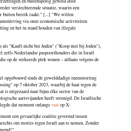
derzettingen en buitensporig geweld door
verder verslechterende situatie, waarin een
 buiten bereik raakt." [...] "We willen
amenleving via onze economische activiteiten
tting en het in stand houden van illegale
n als "Kauft nicht bei Juden" ("Koop niet bij Joden"),
el zelfs Nederlandse paspoorthouders die in Israël
die op de verkeerde plek wonen – althans volgens de
snel opgebouwd sinds de gewelddadige ineenstorting
ssing" op 7 oktober 2023, waarbij de haat tegen de
at is uitgezaaid naar bijna elke sector van de
logische aartsvijanden heeft verenigd. De Israëlische
 legde dat moment onlangs
vast
op X:
lement een gevaarlijke coalitie gevormd tussen
mrechts om moties tegen Israël aan te nemen. Zonder
amend!"