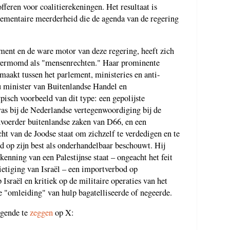
 offeren voor coalitierekeningen. Het resultaat is
rlementaire meerderheid die de agenda van de regering
ement en de ware motor van deze regering, heeft zich
t, vermomd als "mensenrechten." Haar prominente
maakt tussen het parlement, ministeries en anti-
nu minister van Buitenlandse Handel en
isch voorbeeld van dit type: een gepolijste
s bij de Nederlandse vertegenwoordiging bij de
oerder buitenlandse zaken van D66, en een
ht van de Joodse staat om zichzelf te verdedigen en te
ed op zijn best als onderhandelbaar beschouwt. Hij
enning van een Palestijnse staat – ongeacht het feit
nietiging van Israël – een importverbod op
 Israël en kritiek op de militaire operaties van het
de "omleiding" van hulp bagatelliseerde of negeerde.
lgende te
zeggen
op X: