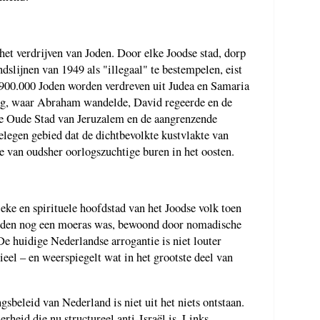
 het verdrijven van Joden. Door elke Joodse stad, dorp
dslijnen van 1949 als "illegaal" te bestempelen, eist
 900.000 Joden worden verdreven uit Judea en Samaria
ng, waar Abraham wandelde, David regeerde en de
de Oude Stad van Jeruzalem en de aangrenzende
elegen gebied dat de dichtbevolkte kustvlakte van
e van oudsher oorlogszuchtige buren in het oosten.
ieke en spirituele hoofdstad van het Joodse volk toen
orden nog een moeras was, bewoond door nomadische
e huidige Nederlandse arrogantie is niet louter
ieel – en weerspiegelt wat in het grootste deel van
sbeleid van Nederland is niet uit het niets ontstaan.
heid die nu structureel anti-Israël is. Links –