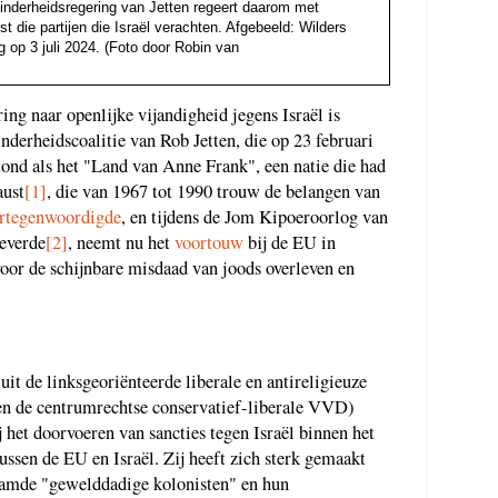
minderheidsregering van Jetten regeert daarom met
t die partijen die Israël verachten. Afgebeeld: Wilders
op 3 juli 2024. (Foto door Robin van
ing naar openlijke vijandigheid jegens Israël is
nderheidscoalitie van Rob Jetten, die op 23 februari
ond als het "Land van Anne Frank", een natie die had
aust
[1]
, die van 1967 tot 1990 trouw de belangen van
rtegenwoordigde
, en tijdens de Jom Kipoeroorlog van
leverde
[2]
, neemt nu het
voortouw
bij de EU in
 voor de schijnbare misdaad van joods overleven en
uit de linksgeoriënteerde liberale en antireligieuze
n de centrumrechtse conservatief-liberale VVD)
het doorvoeren van sancties tegen Israël binnen het
ssen de EU en Israël. Zij heeft zich sterk gemaakt
aamde "gewelddadige kolonisten" en hun