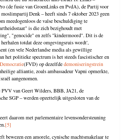
 Pro (de fusie van GroenLinks en PvdA), de Partij voor
e moslimpartij Denk – heeft sinds 7 oktober 2023 geen
 om meedogenloos de valse beschuldiging te
artheidsstaat" is die zich bezighoudt met
ing", "genocide" en zelfs "kindermoord". Dit is de
 herhalen totdat deze omgevingsruis wordt',
ent (en vele Nederlandse media als gewillige
 het politieke spectrum is het steeds fascistischer en
 Democratie
(FVD) op dezelfde
demoniseringstrein
nheilige alliantie, zoals ambassadeur Vapni opmerkte,
Israël aangenomen.
de PVV van Geert Wilders, BBB, JA21, de
ische SGP – werden opzettelijk uitgesloten van de
geert daarom met parlementaire levensondersteuning
en.
[5]
eft bewezen een amorele, cynische machtsmakelaar te