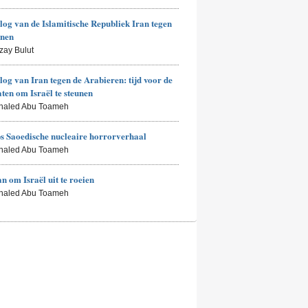
log van de Islamitische Republiek Iran tegen
enen
zay Bulut
log van Iran tegen de Arabieren: tijd voor de
aten om Israël te steunen
Khaled Abu Toameh
 Saoedische nucleaire horrorverhaal
Khaled Abu Toameh
an om Israël uit te roeien
Khaled Abu Toameh