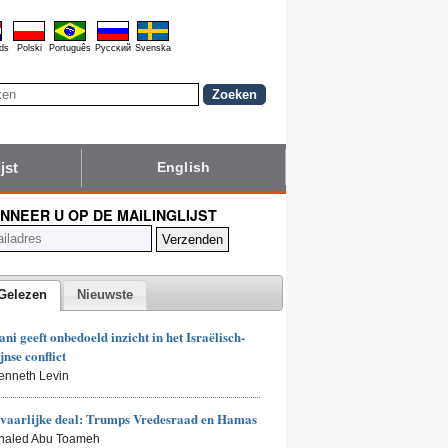
ds
Polski
Português
Pyccĸий
Svenska
jst
English
NNEER U OP DE MAILINGLIJST
Gelezen
Nieuwste
i geeft onbedoeld inzicht in het Israëlisch-
jnse conflict
enneth Levin
vaarlijke deal: Trumps Vredesraad en Hamas
Khaled Abu Toameh