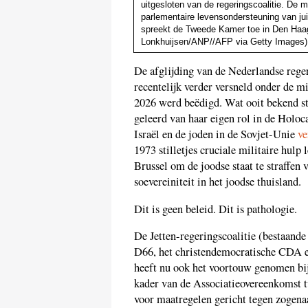
uitgesloten van de regeringscoalitie. De 
parlementaire levensondersteuning van juis
spreekt de Tweede Kamer toe in Den Haag 
Lonkhuijsen/ANP//AFP via Getty Images)
De afglijding van de Nederlandse reger
recentelijk verder versneld onder de mi
2026 werd beëdigd. Wat ooit bekend st
geleerd van haar eigen rol in de Holoc
Israël en de joden in de Sovjet-Unie
ve
1973 stilletjes cruciale militaire hulp 
Brussel om de joodse staat te straffen
soevereiniteit in het joodse thuisland.
Dit is geen beleid. Dit is pathologie.
De Jetten-regeringscoalitie (bestaande 
D66, het christendemocratische CDA e
heeft nu ook het voortouw genomen bij 
kader van de Associatieovereenkomst tu
voor maatregelen gericht tegen zogen