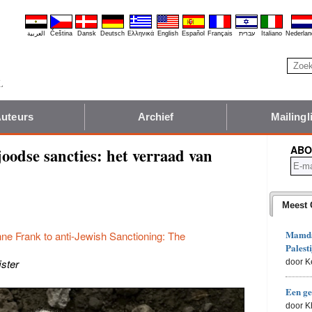
العربية
Čeština
Dansk
Deutsch
Ελληνικά
English
Español
Français
עברית
Italiano
Nederlan
uteurs
Archief
Mailingli
ABO
oodse sancties: het verraad van
Meest 
Mamdan
ne Frank to anti-Jewish Sanctioning: The
Palesti
jster
door K
Een ge
door 