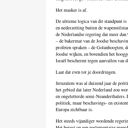
Het masker is af.
De ultieme logica van dit standpunt is
en nederzetting buiten de wapenstilstan
de Nederlandse regering dat meer dan
– de bakermat van de Joodse beschavi
profeten spraken – de Golanhoogten, 
Joodse wijken, en bovendien het hoogg
Israël beschermt tegen aanvallen van d
Laat dat even tot je doordringen.
Jeruzalem was al duizend jaar de polit
het gebied dat later Nederland zou w
en ongeletterde semi-Neanderthalers. D
politiek, maar beschavings- en existent
Europa zichtbaar is.
Het steeds vijandiger wordende regering
Het berust op een parlementaire meerder