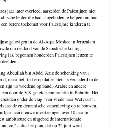
s jaar later overleed, aarzelden de Palestijnen niet
abische leider die had aangeboden te helpen om hun
een betere toekomst voor Palestijnse kinderen te
ijnse gelovigen in de Al-Aqsa Moskee in Jeruzalem
ouwde om de dood van de Saoedische koning,
ng las, begonnen honderden Palestijnen leuzen te
rdeelden.
ning Abdullah bin Abdel Aziz de schenking van 1
d, maar het lijkt erop dat er niets is veranderd in de
nen zijn
nu
woedend op Saudi-Arabië en andere
 een door de V.S. geleide conferentie in Bahrein. Het
 gehouden onder de vlag "van Vrede naar Welvaart",
welvarende en dynamische samenleving op te bouwen.
iljard aan nieuwe investeringen over 10 jaar te
est ambitieuze en uitgebreide internationale
t nu toe," aldus het plan, dat op 22 juni werd