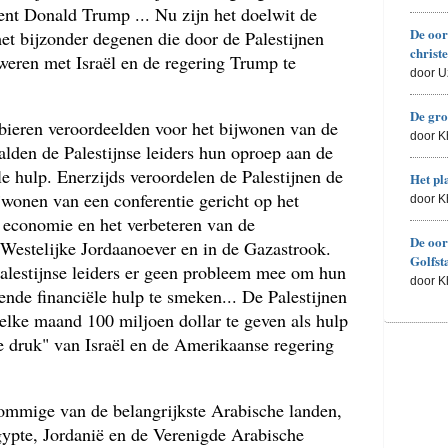
nt Donald Trump ... Nu zijn het doelwit de
De oor
het bijzonder degenen die door de Palestijnen
christ
eren met Israël en de regering Trump te
door U
De gro
abieren veroordeelden voor het bijwonen van de
door 
alden de Palestijnse leiders hun oproep aan de
e hulp. Enerzijds veroordelen de Palestijnen de
Het pl
jwonen van een conferentie gericht op het
door 
e economie en het verbeteren van de
De oor
Westelijke Jordaanoever en in de Gazastrook.
Golfst
alestijnse leiders er geen probleem mee om hun
door 
nde financiële hulp te smeken... De Palestijnen
lke maand 100 miljoen dollar te geven als hulp
le druk" van Israël en de Amerikaanse regering
sommige van de belangrijkste Arabische landen,
ypte, Jordanië en de Verenigde Arabische