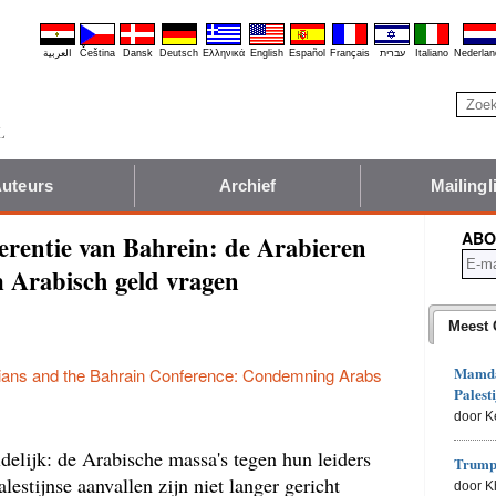
العربية
Čeština
Dansk
Deutsch
Ελληνικά
English
Español
Français
עברית
Italiano
Nederlan
uteurs
Archief
Mailingli
ABO
erentie van Bahrein: de Arabieren
m Arabisch geld vragen
Meest 
Mamdan
nians and the Bahrain Conference: Condemning Arabs
Palesti
door K
uidelijk: de Arabische massa's tegen hun leiders
Trumps
lestijnse aanvallen zijn niet langer gericht
door 