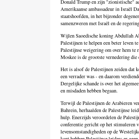
Donald Trump en zijn "zionistische" a
Amerikaanse ambassadeur in Israël Da
staatshoofden, in het bijzonder degene
samenzweren met Israël en de regerin
Wijlen Saoedische koning Abdullah Ab
Palestijnen te helpen een beter leven t
Palestijnse weigering om over hem te
Moskee is de grootste vernedering di
Het is alsof de Palestijnen zeiden da
een verrader was - en daarom verdiende
Dergelijke schande is over het algemee
en misdaden hebben begaan.
Terwijl de Palestijnen de Arabieren ve
Bahrein, herhaalden de Palestijnse lei
hulp. Enerzijds veroordelen de Palesti
conferentie gericht op het stimuleren 
levensomstandigheden op de Westelijke
kant hebben Palestijnse leiders er g