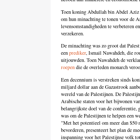
Toen koning Abdullah bin Abdel Aziz ze
om hun minachting te tonen voor de Ar
levensomstandigheden te verbeteren en 
verzekeren.
De minachting was zo groot dat Palest
een
prediker
, Ismail Nawahdeh, die r
uitjouwden. Toen Nawahdeh de verklari
roepen
die de overleden monarch veroo
Een decennium is verstreken sinds ko
miljard dollar aan de Gazastrook aanboo
wereld van de Palestijnen. De Palestij
Arabische staten voor het bijwonen van
belangrijkste doel van de conferentie,
was om de Palestijnen te helpen een 
"Met het potentieel om meer dan $50 m
bevorderen, presenteert het plan de me
inspanning voor het Palestijnse volk to