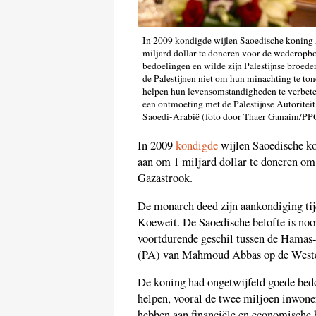
In 2009 kondigde wijlen Saoedische koning A
miljard dollar te doneren voor de wederopb
bedoelingen en wilde zijn Palestijnse broeder
de Palestijnen niet om hun minachting te to
helpen hun levensomstandigheden te verbete
een ontmoeting met de Palestijnse Autorite
Saoedi-Arabië (foto door Thaer Ganaim/PPO
In 2009
kondigde
wijlen Saoedische ko
aan om 1 miljard dollar te doneren om
Gazastrook.
De monarch deed zijn aankondiging tij
Koeweit. De Saoedische belofte is no
voortdurende geschil tussen de Hamas-l
(PA) van Mahmoud Abbas op de Westel
De koning had ongetwijfeld goede bedoe
helpen, vooral de twee miljoen inwone
hebben aan financiële en economische 