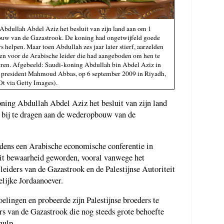
bdullah Abdel Aziz het besluit van zijn land aan om 1
ouw van de Gazastrook. De koning had ongetwijfeld goede
s helpen. Maar toen Abdullah zes jaar later stierf, aarzelden
nen voor de Arabische leider die had aangeboden om hen te
ren. Afgebeeld: Saudi-koning Abdullah bin Abdel Aziz in
it president Mahmoud Abbas, op 6 september 2009 in Riyadh,
t via Getty Images).
ning Abdullah Abdel Aziz het besluit van zijn land
 bij te dragen aan de wederopbouw van de
dens een Arabische economische conferentie in
oit bewaarheid geworden, vooral vanwege het
eiders van de Gazastrook en de Palestijnse Autoriteit
ijke Jordaanoever.
lingen en probeerde zijn Palestijnse broeders te
rs van de Gazastrook die nog steeds grote behoefte
hulp.