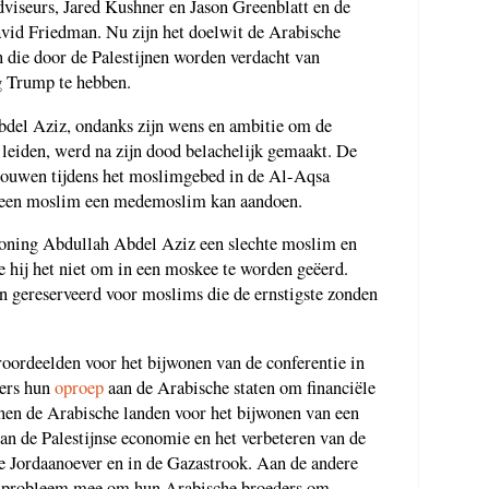
dviseurs, Jared Kushner en Jason Greenblatt en de
vid Friedman. Nu zijn het doelwit de Arabische
n die door de Palestijnen worden verdacht van
g Trump te hebben.
del Aziz, ondanks zijn wens en ambitie om de
e leiden, werd na zijn dood belachelijk gemaakt. De
 rouwen tijdens het moslimgebed in de Al-Aqsa
e een moslim een medemoslim kan aandoen.
t koning Abdullah Abdel Aziz een slechte moslim en
 hij het niet om in een moskee te worden geëerd.
n gereserveerd voor moslims die de ernstigste zonden
roordeelden voor het bijwonen van de conferentie in
ders hun
oproep
aan de Arabische staten om financiële
jnen de Arabische landen voor het bijwonen van een
van de Palestijnse economie en het verbeteren van de
 Jordaanoever en in de Gazastrook. Aan de andere
een probleem mee om hun Arabische broeders om