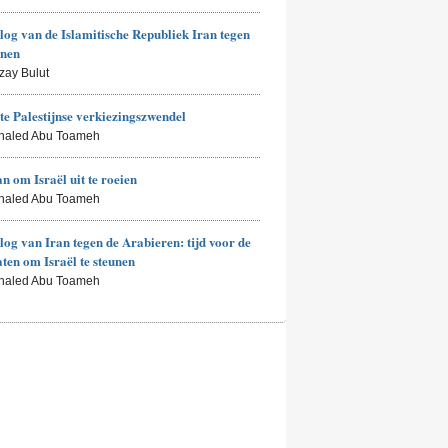
log van de Islamitische Republiek Iran tegen
enen
zay Bulut
te Palestijnse verkiezingszwendel
Khaled Abu Toameh
an om Israël uit te roeien
Khaled Abu Toameh
log van Iran tegen de Arabieren: tijd voor de
aten om Israël te steunen
Khaled Abu Toameh