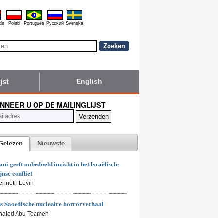
ds
Polski
Português
Pyccĸий
Svenska
jst
English
NNEER U OP DE MAILINGLIJST
Gelezen
Nieuwste
i geeft onbedoeld inzicht in het Israëlisch-
jnse conflict
enneth Levin
 Saoedische nucleaire horrorverhaal
Khaled Abu Toameh