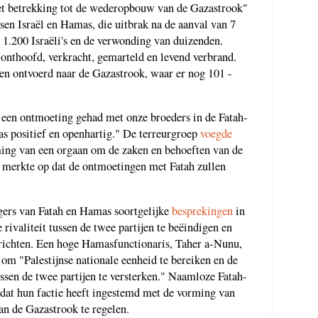
met betrekking tot de wederopbouw van de Gazastrook"
ssen Israël en Hamas, die uitbrak na de aanval van 7
 1.200 Israëli's en de verwonding van duizenden.
s onthoofd, verkracht, gemarteld en levend verbrand.
n ontvoerd naar de Gazastrook, waar er nog 101 -
een ontmoeting gehad met onze broeders in de Fatah-
as positief en openhartig." De terreurgroep
voegde
rming van een orgaan om de zaken en behoeften van de
 merkte op dat de ontmoetingen met Fatah zullen
ers van Fatah en Hamas soortgelijke
besprekingen
in
ivaliteit tussen de twee partijen te beëindigen en
e richten. Een hoge Hamasfunctionaris, Taher a-Nunu,
om "Palestijnse nationale eenheid te bereiken en de
ussen de twee partijen te versterken." Naamloze Fatah-
dat hun factie heeft ingestemd met de vorming van
n de Gazastrook te regelen.