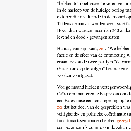
"hebben tot doel visies te verenigen 
in de nasleep van de huidige oorlog tu
oktober die resulteerde in de moord op
Tijdens de aanval werden veel Israëli'
Bovendien werden meer dan 240 andere
levend en dood - gevangen zitten.
Hamas, van zijn kant,
zei
: "We hebben 
factie en de sfeer van de ontmoeting w
eraan toe dat de twee partijen "de vo
Gazastrook op te volgen" bespraken en
worden voortgezet.
Vorige maand hielden vertegenwoordig
Caïro om manieren te bespreken om de r
een Palestijnse eenheidsregering op t
zei
dat het doel van de gesprekken was 
veiligheids- en politieke coördinatie t
functionarissen zouden hebben
gezegd
een gezamenlijk comité om de zaken va