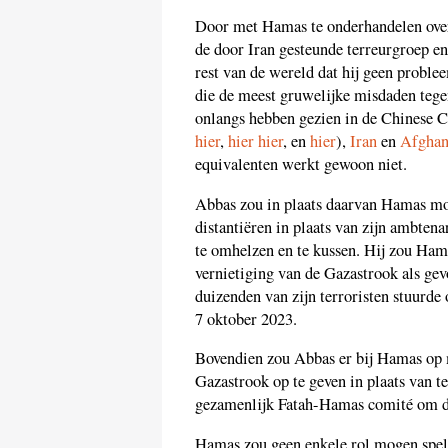
Door met Hamas te onderhandelen over
de door Iran gesteunde terreurgroep en
rest van de wereld dat hij geen proble
die de meest gruwelijke misdaden tege
onlangs hebben gezien in de Chinese 
hier
,
hier
hier
, en
hier
),
Iran
en
Afghan
equivalenten werkt gewoon niet.
Abbas zou in plaats daarvan Hamas mo
distantiëren in plaats van zijn ambten
te omhelzen en te kussen. Hij zou Ham
vernietiging van de Gazastrook als gev
duizenden van zijn terroristen stuurde 
7 oktober 2023.
Bovendien zou Abbas er bij Hamas op 
Gazastrook op te geven in plaats van 
gezamenlijk Fatah-Hamas comité om de
Hamas zou geen enkele rol mogen spele