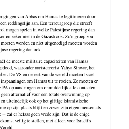
 pogingen van Abbas om Hamas te legitimeren door
en reddingslijn aan. Een terreurgroep die streeft
 rol mogen spelen in welke Palestijnse regering dan
ver en zeker niet in de Gazastrook. Zo'n groep zou
igd moeten worden en niet uitgenodigd moeten worden
jnse regering dan ook.
raël de meeste militaire capaciteiten van Hamas
 gedood, waaronder aartsterrorist Yahya Sinwar, het
ober. De VS en de rest van de wereld moeten Israël
 inspanningen om Hamas uit te roeien. Ze moeten er
de PA op aandringen om onmiddellijk alle contacten
 geen alternatief voor een totale overwinning op
en uiteindelijk ook op het giftige islamistische
me op zijn plaats blijft en zowel zijn eigen mensen als
 -- zal er helaas geen vrede zijn. Dat is de enige
mst veilig te stellen, niet alleen voor Israëli's
 Wereld.