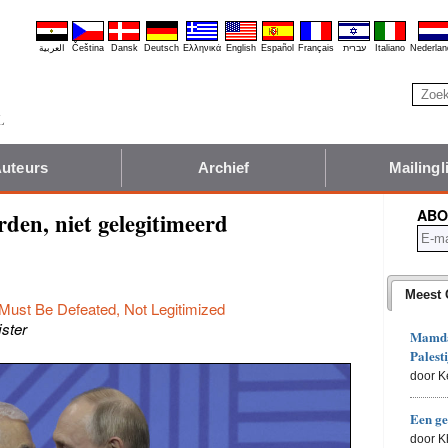
العربية
Čeština
Dansk
Deutsch
Ελληνικά
English
Español
Français
עברית
Italiano
Nederlan
uteurs
Archief
Mailingli
ABO
den, niet gelegitimeerd
Meest 
ust Be Defeated, Not Legitimized
jster
Mamdan
Palesti
door K
Een ge
door 