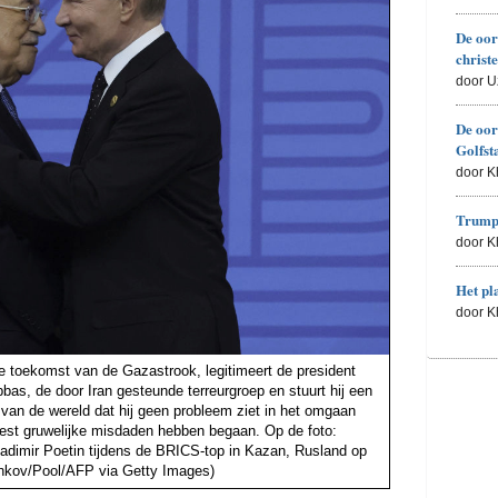
De oor
christ
door U
De oor
Golfst
door 
Trumps
door 
Het pl
door 
 toekomst van de Gazastrook, legitimeert de president
bas, de door Iran gesteunde terreurgroep en stuurt hij een
van de wereld dat hij geen probleem ziet in het omgaan
est gruwelijke misdaden hebben begaan. Op de foto:
adimir Poetin tijdens de BRICS-top in Kazan, Rusland op
nkov/Pool/AFP via Getty Images)