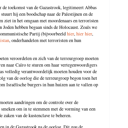
 de toekomst van de Gazastrook, legitimeert Abbas
 stuurt hij een boodschap naar de Palestijnen en de
em ziet in het omgaan met moordenaars en terroristen
n Joden hebben begaan sinds de Holocaust. Zoals we
Communistische Partij (bijvoorbeeld
hier
,
hier
hier
,
istan
, onderhandelen met terroristen en hun
eten veroordelen en zich van de terreurgroep moeten
aren naar Caïro te sturen om haar vertegenwoordigers
as volledig verantwoordelijk moeten houden voor de
olg van de oorlog die de terreurgroep begon toen het
om Israëlische burgers in hun huizen aan te vallen op
moeten aandringen om de controle over de
te smeken om in te stemmen met de vorming van een
 zaken van de kustenclave te beheren.
n in de Gazastrook na de oorlog. Dit zou de