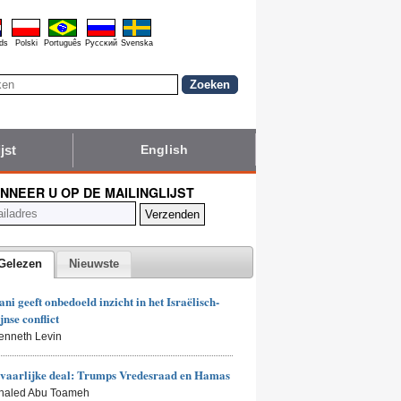
ds
Polski
Português
Pyccĸий
Svenska
jst
English
NNEER U OP DE MAILINGLIJST
Gelezen
Nieuwste
i geeft onbedoeld inzicht in het Israëlisch-
jnse conflict
enneth Levin
vaarlijke deal: Trumps Vredesraad en Hamas
Khaled Abu Toameh