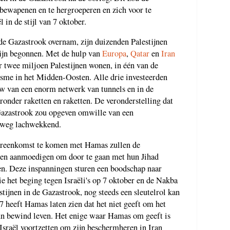
erbewapenen en te hergroeperen en zich voor te
 in de stijl van 7 oktober.
de Gazastrook overnam, zijn duizenden Palestijnen
zijn begonnen. Met de hulp van
Europa
,
Qatar
en
Iran
 twee miljoen Palestijnen wonen, in één van de
risme in het Midden-Oosten. Alle drie investeerden
w van een enorm netwerk van tunnels en in de
onder raketten en raketten. De veronderstelling dat
 Gazastrook zou opgeven omwille van een
nweg lachwekkend.
ereenkomst te komen met Hamas zullen de
n en aanmoedigen om door te gaan met hun Jihad
gen. Deze inspanningen sturen een boodschap naar
 het beging tegen Israëli's op 7 oktober en de Nakba
estijnen in de Gazastrook, nog steeds een sleutelrol kan
7 heeft Hamas laten zien dat het niet geeft om het
hun bewind leven. Het enige waar Hamas om geeft is
 Israël voortzetten om zijn beschermheren in Iran