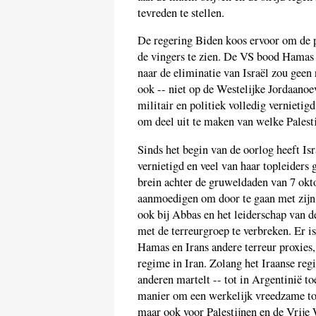
tevreden te stellen.
De regering Biden koos ervoor om de
de vingers te zien. De VS bood Hamas e
naar de eliminatie van Israël zou geen
ook -- niet op de Westelijke Jordaanoe
militair en politiek volledig verniet
om deel uit te maken van welke Palesti
Sinds het begin van de oorlog heeft Is
vernietigd en veel van haar topleiders
brein achter de gruweldaden van 7 okt
aanmoedigen om door te gaan met zijn
ook bij Abbas en het leiderschap van 
met de terreurgroep te verbreken. Er is
Hamas en Irans andere terreur proxies, 
regime in Iran. Zolang het Iraanse regi
anderen martelt -- tot in Argentinië toe
manier om een werkelijk vreedzame toeko
maar ook voor Palestijnen en de Vrije