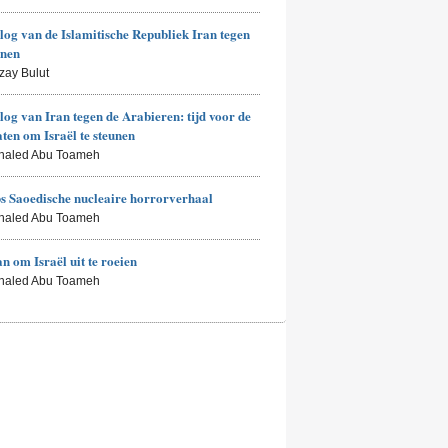
log van de Islamitische Republiek Iran tegen
enen
zay Bulut
log van Iran tegen de Arabieren: tijd voor de
aten om Israël te steunen
Khaled Abu Toameh
 Saoedische nucleaire horrorverhaal
Khaled Abu Toameh
an om Israël uit te roeien
Khaled Abu Toameh