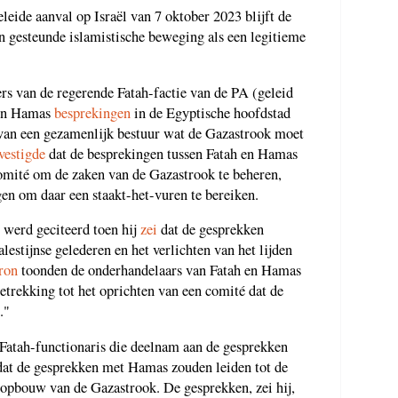
eide aanval op Israël van 7 oktober 2023 blijft de
an gesteunde islamistische beweging als een legitieme
s van de regerende Fatah-factie van de PA (geleid
en Hamas
besprekingen
in de Egyptische hoofdstad
 van een gezamenlijk bestuur wat de Gazastrook moet
vestigde
dat de besprekingen tussen Fatah en Hamas
comité om de zaken van de Gazastrook te beheren,
gen om daar een staakt-het-vuren te bereiken.
 werd geciteerd toen hij
zei
dat de gesprekken
alestijnse gelederen en het verlichten van het lijden
ron
toonden de onderhandelaars van Fatah en Hamas
 betrekking tot het oprichten van een comité dat de
."
 Fatah-functionaris die deelnam aan de gesprekken
 dat de gesprekken met Hamas zouden leiden tot de
opbouw van de Gazastrook. De gesprekken, zei hij,