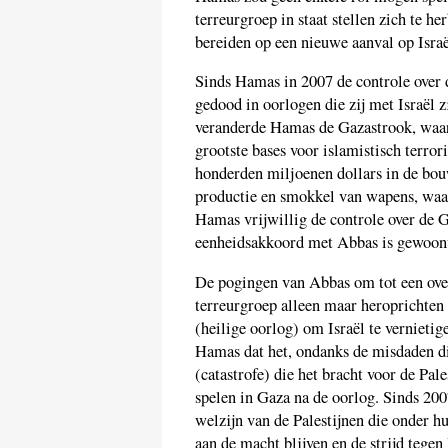
terreurgroep in staat stellen zich te h
bereiden op een nieuwe aanval op Israël
Sinds Hamas in 2007 de controle over 
gedood in oorlogen die zij met Israël 
veranderde Hamas de Gazastrook, waar
grootste bases voor islamistisch terro
honderden miljoenen dollars in de bou
productie en smokkel van wapens, waar
Hamas vrijwillig de controle over de
eenheidsakkoord met Abbas is gewoo
De pogingen van Abbas om tot een ov
terreurgroep alleen maar heroprichte
(heilige oorlog) om Israël te vernieti
Hamas dat het, ondanks de misdaden die
(catastrofe) die het bracht voor de Pal
spelen in Gaza na de oorlog. Sinds 200
welzijn van de Palestijnen die onder 
aan de macht blijven en de strijd tegen