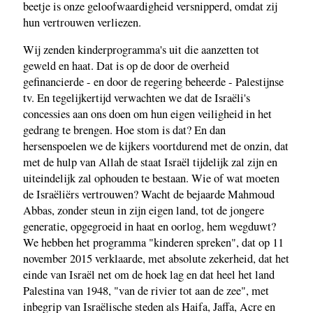
beetje is onze geloofwaardigheid versnipperd, omdat zij
hun vertrouwen verliezen.
Wij zenden kinderprogramma's uit die aanzetten tot
geweld en haat. Dat is op de door de overheid
gefinancierde - en door de regering beheerde - Palestijnse
tv. En tegelijkertijd verwachten we dat de Israëli's
concessies aan ons doen om hun eigen veiligheid in het
gedrang te brengen. Hoe stom is dat? En dan
hersenspoelen we de kijkers voortdurend met de onzin, dat
met de hulp van Allah de staat Israël tijdelijk zal zijn en
uiteindelijk zal ophouden te bestaan. Wie of wat moeten
de Israëliërs vertrouwen? Wacht de bejaarde Mahmoud
Abbas, zonder steun in zijn eigen land, tot de jongere
generatie, opgegroeid in haat en oorlog, hem wegduwt?
We hebben het programma "kinderen spreken", dat op 11
november 2015 verklaarde, met absolute zekerheid, dat het
einde van Israël net om de hoek lag en dat heel het land
Palestina van 1948, "van de rivier tot aan de zee", met
inbegrip van Israëlische steden als Haifa, Jaffa, Acre en