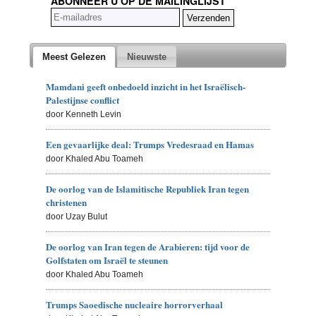
ABONNEER U OP DE MAILINGLIJST
Meest Gelezen
Nieuwste
Mamdani geeft onbedoeld inzicht in het Israëlisch-
Palestijnse conflict
door Kenneth Levin
Een gevaarlijke deal: Trumps Vredesraad en Hamas
door Khaled Abu Toameh
De oorlog van de Islamitische Republiek Iran tegen
christenen
door Uzay Bulut
De oorlog van Iran tegen de Arabieren: tijd voor de
Golfstaten om Israël te steunen
door Khaled Abu Toameh
Trumps Saoedische nucleaire horrorverhaal