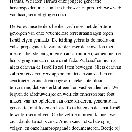
Hamas. We laten Hamas onze jongere generatie
hersenspoelen met hun fanatieke - en onproductieve - web
van haat, vernietiging en dood.
De Palestijnse leiders hebben zich nog niet de bittere
gevolgen van onze vruchteloze terreuraanslagen tegen
Israël eigen gemaakt. De leiding gebruikt de media om
valse propaganda te verspreiden over de aanvallen met
messen, het stenen gooien en auto-rammen, samen met de
bedreiging van een nieuwe intifada. Ze beseffen niet dat
niets daarvan de Israëli's zal laten bewegen. Niets daarvan
zal hen iets doen verslappen; en niets ervan zal hen een
centimeter grond doen opgeven - zeker niet door
terrorisme; dat versterkt alleen hun vastberadenheid. We
blijven de afschuwelijke en wellicht onherstelbare fout
maken van het opleiden van onze kinderen, generatie na
generatie, met Joden en Israëli's te haten en de staat Israël
te willen vernietigen. Op hetzelfde moment kunnen we
zien dat de Israëli's en de Amerikanen elke beweging
volgen, en onze haatpropaganda documenteren. Beetje bij