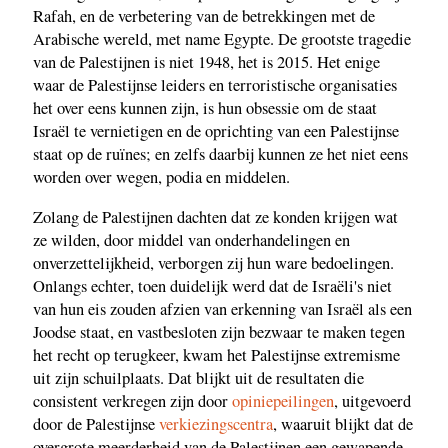
Rafah, en de verbetering van de betrekkingen met de
Arabische wereld, met name Egypte. De grootste tragedie
van de Palestijnen is niet 1948, het is 2015. Het enige
waar de Palestijnse leiders en terroristische organisaties
het over eens kunnen zijn, is hun obsessie om de staat
Israël te vernietigen en de oprichting van een Palestijnse
staat op de ruïnes; en zelfs daarbij kunnen ze het niet eens
worden over wegen, podia en middelen.
Zolang de Palestijnen dachten dat ze konden krijgen wat
ze wilden, door middel van onderhandelingen en
onverzettelijkheid, verborgen zij hun ware bedoelingen.
Onlangs echter, toen duidelijk werd dat de Israëli's niet
van hun eis zouden afzien van erkenning van Israël als een
Joodse staat, en vastbesloten zijn bezwaar te maken tegen
het recht op terugkeer, kwam het Palestijnse extremisme
uit zijn schuilplaats. Dat blijkt uit de resultaten die
consistent verkregen zijn door
opiniepeilingen
, uitgevoerd
door de Palestijnse
verkiezingscentra
, waaruit blijkt dat de
overgrote meerderheid van de Palestijnen een gewapende