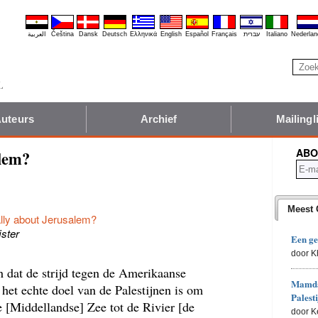
العربية
Čeština
Dansk
Deutsch
Ελληνικά
English
Español
Français
עברית
Italiano
Nederlan
uteurs
Archief
Mailingli
ABO
alem?
Meest 
ally about Jerusalem?
jster
Een ge
door 
 dat de strijd tegen de Amerikaanse
Mamdan
t het echte doel van de Palestijnen is om
Palesti
e [Middellandse] Zee tot de Rivier [de
door K