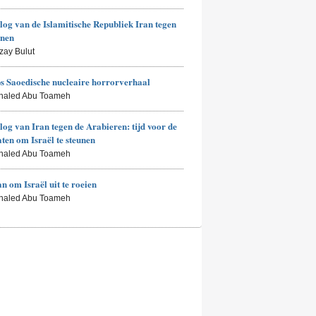
log van de Islamitische Republiek Iran tegen
enen
zay Bulut
 Saoedische nucleaire horrorverhaal
Khaled Abu Toameh
log van Iran tegen de Arabieren: tijd voor de
aten om Israël te steunen
Khaled Abu Toameh
an om Israël uit te roeien
Khaled Abu Toameh