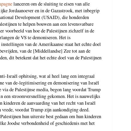
mpagne
lanceren om de sluiting te eisen van alle
ijke Jordaanoever en in de Gazastrook, met inbegrip
rnational Development (USAID), die honderden
alestijnen te helpen bouwen aan een levensvatbare
der voorbeeld van hoe de Palestijnen zichzelf in de
erlangen de VS te demoniseren. Het is
 instellingen van de Amerikaanse staat het echte doel
 bevrijden, van de [Middellandse] Zee tot aan de
en, dit betekent dat het echte doel van de Palestijnen
nti-Israël ophitsing, wat al heel lang een integraal
ne van de-legitimisering en demonisering van Israël
 via de Palestijnse media, begon lang voordat Trump
 in een stroomversnelling gekomen. Het is nauwelijks
un kinderen de aanvaarding van het recht van Israël
n vrede, voordat Trump zijn aankondiging deed.
 Palestijnen hun uiterste best gedaan om hun kinderen
elke Joodse verbondenheid of geschiedenis met het