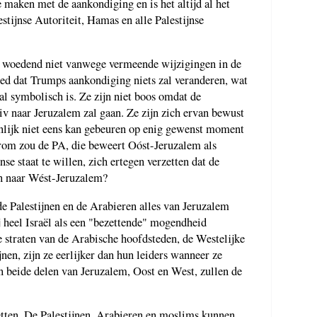
te maken met de aankondiging en is het altijd al het
stijnse Autoriteit, Hamas en alle Palestijnse
n woedend niet vanwege vermeende wijzigingen in de
oed dat Trumps aankondiging niets zal veranderen, wat
l symbolisch is. Ze zijn niet boos omdat de
 naar Jeruzalem zal gaan. Ze zijn zich ervan bewust
jnlijk niet eens kan gebeuren op enig gewenst moment
rom zou de PA, die beweert Oóst-Jeruzalem als
se staat te willen, zich ertegen verzetten dat de
n naar Wést-Jeruzalem?
e Palestijnen en de Arabieren alles van Jeruzalem
zij heel Israël als een "bezettende" mogendheid
 straten van de Arabische hoofdsteden, de Westelijke
nen, zijn ze eerlijker dan hun leiders wanneer ze
n beide delen van Jeruzalem, Oost en West, zullen de
etten. De Palestijnen, Arabieren en moslims kunnen