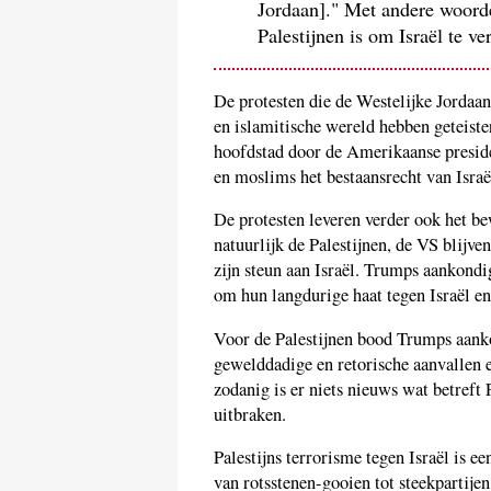
Jordaan]." Met andere woorde
Palestijnen is om Israël te ve
De protesten die de Westelijke Jordaa
en islamitische wereld hebben geteiste
hoofdstad door de Amerikaanse presid
en moslims het bestaansrecht van Israë
De protesten leveren verder ook het be
natuurlijk de Palestijnen, de VS blijve
zijn steun aan Israël. Trumps aankond
om hun langdurige haat tegen Israël en
Voor de Palestijnen bood Trumps aan
gewelddadige en retorische aanvallen e
zodanig is er niets nieuws wat betreft
uitbraken.
Palestijns terrorisme tegen Israël is e
van rotsstenen-gooien tot steekpartijen