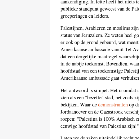
aankondiging. In feite heeft het niets 
publieke standpunt geweest van de Pale
groeperingen en leiders.
Palestijnen, Arabieren en moslims zij
status van Jeruzalem. Ze weten heel g
er ook op de grond gebeurd, wat meesta
Amerikaanse ambassade vanuit Tel Aviv
dat een dergelijke maatregel waarschi
in de nabije toekomst. Bovendien, waa
hoofdstad van een toekomstige Palestijn
Amerikaanse ambassade gaat verhuize
Het antwoord is simpel. Het is omdat d
zien als een "bezette" stad, net zoals 
bekijken. Waar de
demonstranten
op de
Jordaanoever en de Gazastrook verschij
roepen: "Palestina is 100% Arabisch e
eeuwige hoofdstad van Palestina zijn!"
Laten we de zaken uiteindelijk recht z