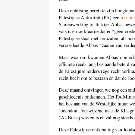
Deze ophitsing bereikte zijn hoogtepun
Palestijnse Autoriteit (PA) een
toespr
Samenwerking in Turkije. Abbas bewee
vals is en verklaarde dat er "geen vred
Palestijnse staat met Jeruzalem als hoo
veroordeelde Abbas' "zaaien van verde
Maar waarom kwamen Abbas' opmerking
officiële reeds lang bestaande beleid v
de Palestijnse leiders regelrecht verkl
recht heeft om te bestaan en dat de Jo
Deze maand ontvingen we nog een ande
geschiedenis ontkennen. Het PA Minist
het bestaan van de Westelijke muur we
Jodendom. Verwijzend naar de Klaagmu
"Al-Buraq was en is en zal nog steeds z
Deze Palestijnse ontkenning van Joodse