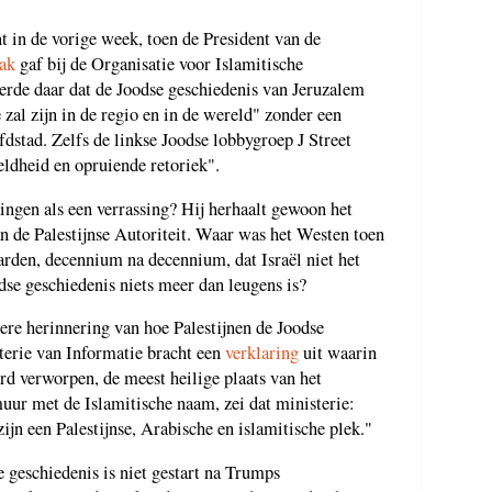
t in de vorige week, toen de President van de
aak
gaf bij de Organisatie voor Islamitische
rde daar dat de Joodse geschiedenis van Jeruzalem
e zal zijn in de regio en in de wereld" zonder een
fdstad. Zelfs de linkse Joodse lobbygroep J Street
eldheid en opruiende retoriek".
en als een verrassing? Hij herhaalt gewoon het
an de Palestijnse Autoriteit. Waar was het Westen toen
aarden, decennium na decennium, dat Israël niet het
odse geschiedenis niets meer dan leugens is?
re herinnering van hoe Palestijnen de Joodse
erie van Informatie bracht een
verklaring
uit waarin
rd verworpen, de meest heilige plaats van het
ur met de Islamitische naam, zei dat ministerie:
ijn een Palestijnse, Arabische en islamitische plek."
 geschiedenis is niet gestart na Trumps