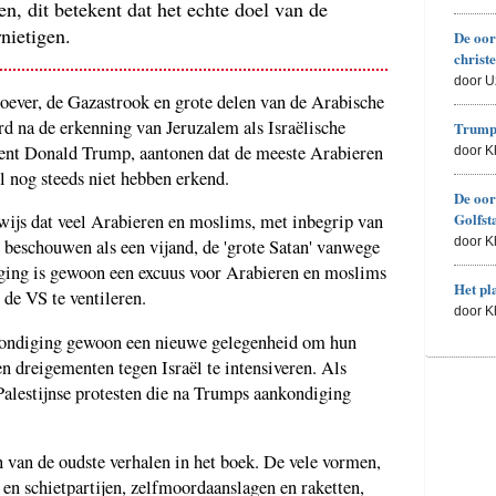
n, dit betekent dat het echte doel van de
rnietigen.
De oor
christ
door U
noever, de Gazastrook en grote delen van de Arabische
rd na de erkenning van Jeruzalem als Israëlische
Trumps
ent Donald Trump, aantonen dat de meeste Arabieren
door 
l nog steeds niet hebben erkend.
De oor
Golfst
wijs dat veel Arabieren en moslims, met inbegrip van
door 
n beschouwen als een vijand, de 'grote Satan' vanwege
iging is gewoon een excuus voor Arabieren en moslims
Het pl
 de VS te ventileren.
door 
kondiging gewoon een nieuwe gelegenheid om hun
n dreigementen tegen Israël te intensiveren. Als
 Palestijnse protesten die na Trumps aankondiging
en van de oudste verhalen in het boek. De vele vormen,
 en schietpartijen, zelfmoordaanslagen en raketten,