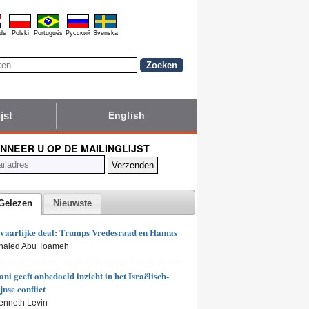
ds
Polski
Português
Pyccĸий
Svenska
jst
English
NNEER U OP DE MAILINGLIJST
Gelezen
Nieuwste
vaarlijke deal: Trumps Vredesraad en Hamas
Khaled Abu Toameh
i geeft onbedoeld inzicht in het Israëlisch-
jnse conflict
enneth Levin