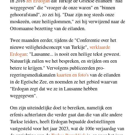
In 2016
zei Erdogan
dat Turkije de Griekse eilanden "had
weggegeven" die "vroeger de onze waren" en "binnen
gehoorafstand", zo zei hij. "Daar zijn nog steeds onze
moskeeën, onze heiligdommen," zei hij verwijzend naar de
Ottomaanse bezetting van de eilanden.
Twee maanden eerder, tijdens de "Conferentie over het
nieuwe veiligheidsconcept van Turkije",
verklaarde
Erdogan
: "Lausanne... is nooit een heilige tekst geweest.
Natuurlijk zullen we het bespreken, en strijden om een
betere te krijgen." Vervolgens publiceerden pro-
regeringsmediakanalen
kaarten en foto's
van de eilanden
in de Egeïsche Zee, en noemden ze het gebied waarvan
"Erdogan zegt dat we ze in Lausanne hebben
weggegeven".
Om zijn uiteindelijke doel te bereiken, namelijk een
erfenis achterlaten die verder gaat dan die van alle andere
Turkse leiders, heeft Erdogan bepaalde doelstellingen
vastgesteld voor het jaar 2023, wat de 100e verjaardag van