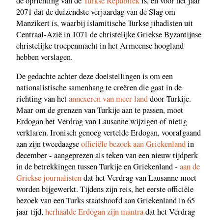
de oprichting van de
Turkse Republiek
is, en voor het jaar
2071 dat de duizendste verjaardag van de Slag om
Manzikert is, waarbij islamitische Turkse jihadisten uit
Centraal-Azië in 1071 de christelijke Griekse Byzantijnse
christelijke troepenmacht in het Armeense hoogland
hebben verslagen.
De gedachte achter deze doelstellingen is om een
nationalistische samenhang te creëren die gaat in de
richting van het
annexeren van meer land
door Turkije.
Maar om de grenzen van Turkije aan te passen, moet
Erdogan het Verdrag van Lausanne wijzigen of nietig
verklaren. Ironisch genoeg vertelde Erdogan, voorafgaand
aan zijn tweedaagse
officiële bezoek aan Griekenland
in
december - aangeprezen als teken van een nieuw tijdperk
in de betrekkingen tussen Turkije en Griekenland -
aan de
Griekse journalisten
dat het Verdrag van Lausanne moet
worden bijgewerkt. Tijdens zijn reis, het eerste officiële
bezoek van een Turks staatshoofd aan Griekenland in 65
jaar tijd,
herhaalde Erdogan zijn mantra
dat het Verdrag