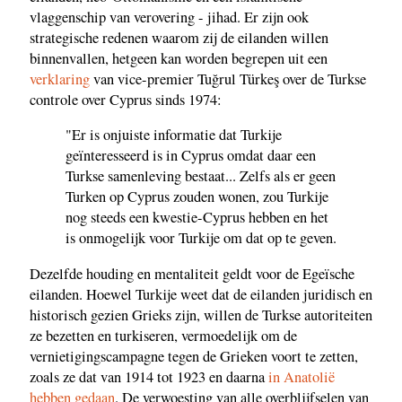
vlaggenschip van verovering - jihad. Er zijn ook
strategische redenen waarom zij de eilanden willen
binnenvallen, hetgeen kan worden begrepen uit een
verklaring
van vice-premier Tuğrul Türkeş over de Turkse
controle over Cyprus sinds 1974:
"Er is onjuiste informatie dat Turkije
geïnteresseerd is in Cyprus omdat daar een
Turkse samenleving bestaat... Zelfs als er geen
Turken op Cyprus zouden wonen, zou Turkije
nog steeds een kwestie-Cyprus hebben en het
is onmogelijk voor Turkije om dat op te geven.
Dezelfde houding en mentaliteit geldt voor de Egeïsche
eilanden. Hoewel Turkije weet dat de eilanden juridisch en
historisch gezien Grieks zijn, willen de Turkse autoriteiten
ze bezetten en turkiseren, vermoedelijk om de
vernietigingscampagne tegen de Grieken voort te zetten,
zoals ze dat van 1914 tot 1923 en daarna
in Anatolië
hebben gedaan
. De verwoesting van alle overblijfselen van