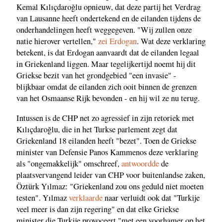
Kemal Kılıçdaroğlu opnieuw, dat deze partij het Verdrag
van Lausanne heeft ondertekend en de eilanden tijdens de
onderhandelingen heeft weggegeven. "Wij zullen onze
natie hierover vertellen,"
zei Erdogan
. Wat deze verklaring
betekent, is dat Erdogan aanvaardt dat de eilanden legaal
in Griekenland liggen. Maar tegelijkertijd noemt hij dit
Griekse bezit van het grondgebied "een invasie" -
blijkbaar omdat de eilanden zich ooit binnen de grenzen
van het Osmaanse Rijk bevonden - en hij wil ze nu terug.
Intussen is de CHP net zo agressief in zijn retoriek met
Kılıçdaroğlu, die in het Turkse parlement zegt dat
Griekenland 18 eilanden heeft "bezet". Toen de Griekse
minister van Defensie Panos Kammenos deze verklaring
als "ongemakkelijk" omschreef,
antwoordde
de
plaatsvervangend leider van CHP voor buitenlandse zaken,
Öztürk Yılmaz: "Griekenland zou ons geduld niet moeten
testen". Yılmaz
verklaarde
naar verluidt ook dat "Turkije
veel meer is dan zijn regering" en dat elke Griekse
minister die Turkije provoceert "met een voorhamer op het