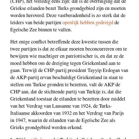
(CHP), het volledig eens zijn: dat is de overtuiging dat de
Griekse eilanden bezet Turks grondgebied zijn en moeten
worden heroverd. Deze vastberadenheid is zo sterk dat de
leiders van beide partijen
openlijk hebben gedreigd
de
Egeïsche Zee binnen te vallen.
Het enige conflict betreffende deze kwestie tussen die
twee partijen is dat ze elkaar moeten beconcurreren om te
bewijzen wie machtiger en patriottischer is, en dat ze de
moed hebben om de dreiging tegen Griekenland aan te
gaan. Terwijl de CHP-partij president Tayyip Erdogan van
de AKP-partij ervan beschuldigt Griekenland in staat te
stellen om Turkse gronden te bezetten, valt de AKP de
CHP aan, dat de stichtende partij van Turkije is, dat die
Griekenland toestaat de eilanden te bezetten door middel
van het Verdrag van Lausanne van 1924, de Turks-
Italiaanse akkoorden van 1932 en het Verdrag van Parijs
in 1947, waarin de eilanden van de Egeïsche Zee als
Grieks grondgebied werden erkend.