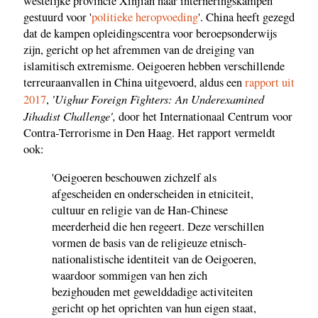
westelijke provincie Xinjian naar interneringskampen
gestuurd voor '
politieke heropvoeding
'. China heeft gezegd
dat de kampen opleidingscentra voor beroepsonderwijs
zijn, gericht op het afremmen van de dreiging van
islamitisch extremisme. Oeigoeren hebben verschillende
terreuraanvallen in China uitgevoerd, aldus een
rapport uit
'Uighur Foreign Fighters: An Underexamined
2017
,
Jihadist Challenge',
door het Internationaal Centrum voor
Contra-Terrorisme in Den Haag. Het rapport vermeldt
ook:
'Oeigoeren beschouwen zichzelf als
afgescheiden en onderscheiden in etniciteit,
cultuur en religie van de Han-Chinese
meerderheid die hen regeert. Deze verschillen
vormen de basis van de religieuze etnisch-
nationalistische identiteit van de Oeigoeren,
waardoor sommigen van hen zich
bezighouden met gewelddadige activiteiten
gericht op het oprichten van hun eigen staat,