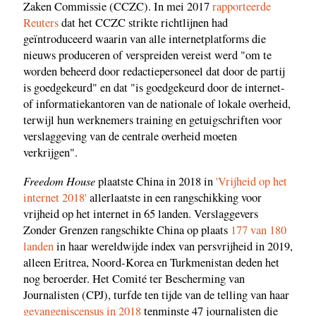
Zaken Commissie (CCZC). In mei 2017
rapporteerde
Reuters
dat het CCZC strikte richtlijnen had
geïntroduceerd waarin van alle internetplatforms die
nieuws produceren of verspreiden vereist werd "om te
worden beheerd door redactiepersoneel dat door de partij
is goedgekeurd" en dat "is goedgekeurd door de internet-
of informatiekantoren van de nationale of lokale overheid,
terwijl hun werknemers training en getuigschriften voor
verslaggeving van de centrale overheid moeten
verkrijgen".
Freedom House
plaatste China in 2018 in
'Vrijheid op het
internet 2018'
allerlaatste in een rangschikking voor
vrijheid op het internet in 65 landen. Verslaggevers
Zonder Grenzen rangschikte China op plaats
177 van 180
landen
in haar wereldwijde index van persvrijheid in 2019,
alleen Eritrea, Noord-Korea en Turkmenistan deden het
nog beroerder. Het Comité ter Bescherming van
Journalisten (CPJ), turfde ten tijde van de telling van haar
gevangeniscensus in 2018
tenminste 47 journalisten die