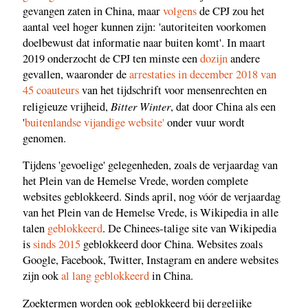
gevangen zaten in China, maar
volgens
de CPJ zou het
aantal veel hoger kunnen zijn: 'autoriteiten voorkomen
doelbewust dat informatie naar buiten komt'. In maart
2019 onderzocht de CPJ ten minste een
dozijn
andere
gevallen, waaronder de
arrestaties in december 2018 van
45 coauteurs
van het tijdschrift voor mensenrechten en
Bitter Winter
religieuze vrijheid,
, dat door China als een
'
buitenlandse vijandige website'
onder vuur wordt
genomen.
Tijdens 'gevoelige' gelegenheden, zoals de verjaardag van
het Plein van de Hemelse Vrede, worden complete
websites geblokkeerd. Sinds april, nog vóór de verjaardag
van het Plein van de Hemelse Vrede, is Wikipedia in alle
talen
geblokkeerd
. De Chinees-talige site van Wikipedia
is
sinds 2015
geblokkeerd door China. Websites zoals
Google, Facebook, Twitter, Instagram en andere websites
zijn ook
al lang geblokkeerd
in China.
Zoektermen worden ook geblokkeerd bij dergelijke