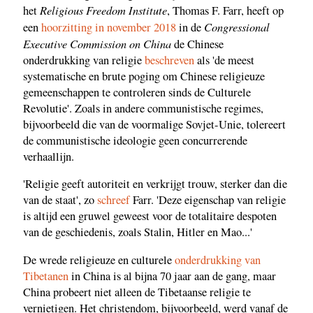
Religious Freedom Institute
het
, Thomas F. Farr, heeft op
Congressional
een
hoorzitting in november 2018
in de
Executive Commission on China
de Chinese
onderdrukking van religie
beschreven
als 'de meest
systematische en brute poging om Chinese religieuze
gemeenschappen te controleren sinds de Culturele
Revolutie'. Zoals in andere communistische regimes,
bijvoorbeeld die van de voormalige Sovjet-Unie, tolereert
de communistische ideologie geen concurrerende
verhaallijn.
'Religie geeft autoriteit en verkrijgt trouw, sterker dan die
van de staat', zo
schreef
Farr. 'Deze eigenschap van religie
is altijd een gruwel geweest voor de totalitaire despoten
van de geschiedenis, zoals Stalin, Hitler en Mao...'
De wrede religieuze en culturele
onderdrukking van
Tibetanen
in China is al bijna 70 jaar aan de gang, maar
China probeert niet alleen de Tibetaanse religie te
vernietigen. Het christendom, bijvoorbeeld, werd vanaf de