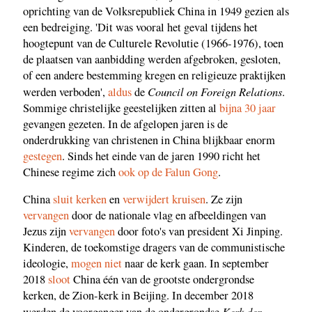
oprichting van de Volksrepubliek China in 1949 gezien als
een bedreiging. 'Dit was vooral het geval tijdens het
hoogtepunt van de Culturele Revolutie (1966-1976), toen
de plaatsen van aanbidding werden afgebroken, gesloten,
of een andere bestemming kregen en religieuze praktijken
Council on Foreign Relations
werden verboden',
aldus
de
.
Sommige christelijke geestelijken zitten al
bijna 30 jaar
gevangen gezeten. In de afgelopen jaren is de
onderdrukking van christenen in China blijkbaar enorm
gestegen
. Sinds het einde van de jaren 1990 richt het
Chinese regime zich
ook op de Falun Gong
.
China
sluit kerken
en
verwijdert kruisen
. Ze zijn
vervangen
door de nationale vlag en afbeeldingen van
Jezus zijn
vervangen
door foto's van president Xi Jinping.
Kinderen, de toekomstige dragers van de communistische
ideologie,
mogen niet
naar de kerk gaan. In september
2018
sloot
China één van de grootste ondergrondse
kerken, de Zion-kerk in Beijing. In december 2018
Kerk der