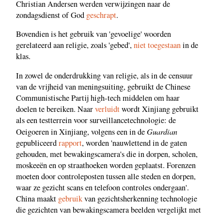
Christian Andersen werden verwijzingen naar de
zondagsdienst of God
geschrapt
.
Bovendien is het gebruik van 'gevoelige' woorden
gerelateerd aan religie, zoals 'gebed',
niet toegestaan
​​in de
klas.
In zowel de onderdrukking van religie, als in de censuur
van de vrijheid van meningsuiting, gebruikt de Chinese
Communistische Partij high-tech middelen om haar
doelen te bereiken. Naar
verluidt
wordt Xinjiang gebruikt
als een testterrein voor surveillancetechnologie: de
Guardian
Oeigoeren in Xinjiang, volgens een in de
gepubliceerd
rapport
, worden 'nauwlettend in de gaten
gehouden, met bewakingscamera's die in dorpen, scholen,
moskeeën en op straathoeken worden geplaatst. Forenzen
moeten door controleposten tussen alle steden en dorpen,
waar ze gezicht scans en telefoon controles ondergaan'.
China maakt
gebruik
van gezichtsherkenning technologie
die gezichten van bewakingscamera beelden vergelijkt met