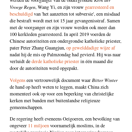
werden de voorganger van de ondergrondse
Vroege Regen
, Wang Yi, en zijn vrouw
gearresteerd en
beschuldigd
van 'het aanzetten tot subversie', een misdaad
die bestraft wordt met tot 15 jaar gevangenisstraf. Samen
met de voorganger en zijn vrouw werden ook meer dan
100 kerkleden gearresteerd. In april 2019 voerden de
Chinese autoriteiten een ondergrondse katholieke priester,
pater Peter Zhang Guangjun,
op gewelddadige wijze af
nadat hij de mis op Palmzondag had gevierd. Hij was naar
verluidt de
derde katholieke priester
in één maand die
door de autoriteiten werd opgepakt.
Bitter Winter
Volgens
een vertrouwelijk document waar
de hand op heeft weten te leggen, maakt China zich
momenteel ook op voor een beperking van christelijke
kerken met banden met buitenlandse religieuze
gemeenschappen.
De regering heeft eveneens Oeigoeren, een bevolking van
ongeveer
11 miljoen
voornamelijk moslims, in de