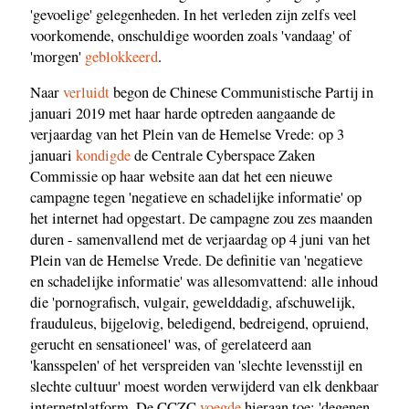
'gevoelige' gelegenheden. In het verleden zijn zelfs veel
voorkomende, onschuldige woorden zoals 'vandaag' of
'morgen'
geblokkeerd
.
Naar
verluidt
begon de Chinese Communistische Partij in
januari 2019 met haar harde optreden aangaande de
verjaardag van het Plein van de Hemelse Vrede: op 3
januari
kondigde
de Centrale Cyberspace Zaken
Commissie op haar website aan dat het een nieuwe
campagne tegen 'negatieve en schadelijke informatie' op
het internet had opgestart. De campagne zou zes maanden
duren - samenvallend met de verjaardag op 4 juni van het
Plein van de Hemelse Vrede. De definitie van 'negatieve
en schadelijke informatie' was allesomvattend: alle inhoud
die 'pornografisch, vulgair, gewelddadig, afschuwelijk,
frauduleus, bijgelovig, beledigend, bedreigend, opruiend,
gerucht en sensationeel' was, of gerelateerd aan
'kansspelen' of het verspreiden van 'slechte levensstijl en
slechte cultuur' moest worden verwijderd van elk denkbaar
internetplatform. De CCZC
voegde
hieraan toe: 'degenen