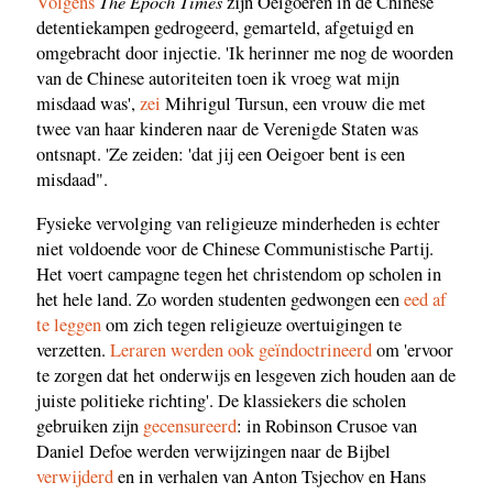
The Epoch Times
Volgens
zijn Oeigoeren in de Chinese
detentiekampen gedrogeerd, gemarteld, afgetuigd en
omgebracht door injectie. 'Ik herinner me nog de woorden
van de Chinese autoriteiten toen ik vroeg wat mijn
misdaad was',
zei
Mihrigul Tursun, een vrouw die met
twee van haar kinderen naar de Verenigde Staten was
ontsnapt. 'Ze zeiden: 'dat jij een Oeigoer bent is een
misdaad".
Fysieke vervolging van religieuze minderheden is echter
niet voldoende voor de Chinese Communistische Partij.
Het voert campagne tegen het christendom op scholen in
het hele land. Zo worden studenten gedwongen een
eed af
te leggen
om zich tegen religieuze overtuigingen te
verzetten.
Leraren werden ook geïndoctrineerd
om 'ervoor
te zorgen dat het onderwijs en lesgeven zich houden aan de
juiste politieke richting'. De klassiekers die scholen
gebruiken zijn
gecensureerd
: in Robinson Crusoe van
Daniel Defoe werden verwijzingen naar de Bijbel
verwijderd
en in verhalen van Anton Tsjechov en Hans