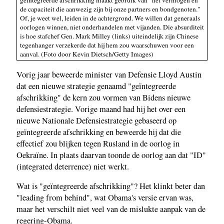
de capaciteit die aanwezig zijn bij onze partners en bondgenoten."
Of, je weet wel, leiden in de achtergrond. We willen dat generaals
oorlogen winnen, niet onderhandelen met vijanden. Die absurditeit
is hoe stafchef Gen. Mark Milley (links) uiteindelijk zijn Chinese
tegenhanger verzekerde dat hij hem zou waarschuwen voor een
aanval. (Foto door Kevin Dietsch/Getty Images)
Vorig jaar beweerde minister van Defensie Lloyd Austin
dat een nieuwe strategie genaamd "geïntegreerde
afschrikking" de kern zou vormen van Bidens nieuwe
defensiestrategie. Vorige maand had hij het over een
nieuwe Nationale Defensiestrategie gebaseerd op
geïntegreerde afschrikking en beweerde hij dat die
effectief zou blijken tegen Rusland in de oorlog in
Oekraïne. In plaats daarvan toonde de oorlog aan dat "ID"
(integrated deterrence) niet werkt.
Wat is "geïntegreerde afschrikking"? Het klinkt beter dan
"leading from behind", wat Obama's versie ervan was,
maar het verschilt niet veel van de mislukte aanpak van de
regering-Obama.