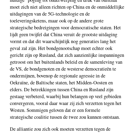
huidige "poging tot onderwerping en druk van buitenaf"
moet zich niet alleen richten op China en de onmiddellijke
uitdagingen van de 5G-technologie en de
toeleveringsketens, maar ook op de andere grote
strategische bedreigingen voor democratische staten. Het
lijdt geen twijfel dat China veruit de grootste uitdaging
vormt en dat dit waarschijnlijk nog generaties lang het
geval zal zijn. Het bondgenootschap moet echter ook
gericht zijn op Rusland, dat zich aanzienlijke inspanningen
getroost om het buitenlands beleid en de samenleving van
de VS, de bondgenoten en de westerse democratieën te
ondermijnen, bovenop de regionale agressie in de
Oekraïne, de Baltische staten, het Midden-Oosten en
elders. De betrekkingen tussen China en Rusland zijn
gestaag verbeterd, waarbij hun belangen op veel gebieden
convergeren, vooral daar waar zij zich verzetten tegen het
Westen. Sommigen geloven dat er een formele
strategische coalitie tussen de twee zou kunnen ontstaan.
De alliantie zou zich ook moeten verzetten tegen de