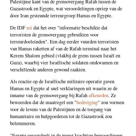
Palestijnse kant van de grensovergang Rafah tussen de
Gazastrook en Egypte, wat veroordelingen opriep van de
door Iran gesteunde terreurgroep Hamas en Egypte.
De IDF
zei
dat het over "informatie beschikte dat
terroristen de grensovergang gebruikten voor
terreurdoeleinden". Een dag eerder vuurden terroristen
van Hamas raketten af van de Rafah terminal naar het
Kerem Shalom gebied (vlakbij de grens tussen Israël en
Gaza), waarbij vier Israëlische soldaten omkwamen en
verschillende anderen gewond raakten.
Als reactie op de Israëlische militaire operatie gaven
Hamas en Egypte al snel verklaringen uit waarin ze de
inname van de grensovergang bij Rafah
afkeurden
. Ze
beweerden dat de maatregel een "
bedreiging
" zou vormen
voor de levens van de Palestijnen en de toegang van
humanitaire en hulpgoederen tot de Gazastrook zou
belemmeren.
"Egypte veroordeelt in de meest krachtige bewoordingen