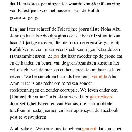
dat Hamas steekpenningen ter waarde van $6.000 ontving
van Palestijnen voor het passeren van de Rafah
grensovergang.
Een jaar later schreef de Palestijnse journaliste Noha Abu
Amr op haar Facebookpagina over de benarde situatie van
haar 50-jarige moeder, die niet door de grensovergang bij
Rafah kon reizen, maar geen steekpenningen betaalde aan
Hamasambtenaren. Ze
zei
dat haar moeder op de grond zat
en de handen en benen van de grensbeambten kuste in het
volle zicht van de mensen en hen smeekte om haar te laten
reizen. "Ze behandelden haar als beesten,"
vertelde
Abu
Amr. "Het is ons recht om te reizen zonder
steekpenningen en zonder corruptie. We leven onder een
[Hamas] dictatuur." Abu Amr werd later
gearresteerd
door veiligheidsagenten van Hamas, die haar mobiele
telefoon in beslag namen en haar opdroegen de Facebook-
post te verwijderen.
Arabische en Westerse media hebben
gemeld
dat sinds het