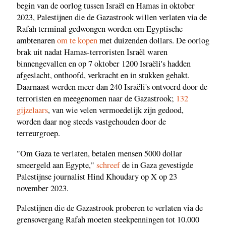
begin van de oorlog tussen Israël en Hamas in oktober
2023, Palestijnen die de Gazastrook willen verlaten via de
Rafah terminal gedwongen worden om Egyptische
ambtenaren
om te kopen
met duizenden dollars. De oorlog
brak uit nadat Hamas-terroristen Israël waren
binnengevallen en op 7 oktober 1200 Israëli's hadden
afgeslacht, onthoofd, verkracht en in stukken gehakt.
Daarnaast werden meer dan 240 Israëli's ontvoerd door de
terroristen en meegenomen naar de Gazastrook;
132
gijzelaars
, van wie velen vermoedelijk zijn gedood,
worden daar nog steeds vastgehouden door de
terreurgroep.
"Om Gaza te verlaten, betalen mensen 5000 dollar
smeergeld aan Egypte,"
schreef
de in Gaza gevestigde
Palestijnse journalist Hind Khoudary op X op 23
november 2023.
Palestijnen die de Gazastrook proberen te verlaten via de
grensovergang Rafah moeten steekpenningen tot 10.000