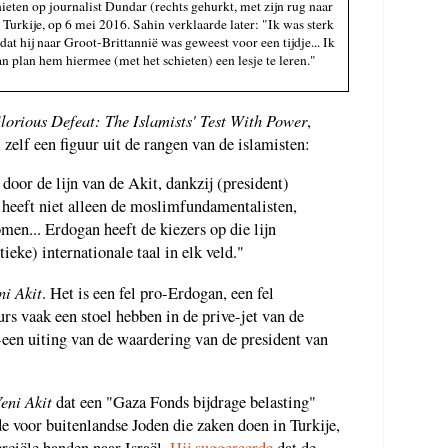
eten op journalist Dundar (rechts gehurkt, met zijn rug naar
 Turkije, op 6 mei 2016. Sahin verklaarde later: "Ik was sterk
 dat hij naar Groot-Brittannië was geweest voor een tijdje... Ik
van plan hem hiermee (met het schieten) een lesje te leren."
lorious Defeat: The Islamists' Test With Power
,
zelf een figuur uit de rangen van de islamisten:
door de lijn van de Akit, dankzij (president)
heeft niet alleen de moslimfundamentalisten,
en... Erdogan heeft de kiezers op die lijn
ieke) internationale taal in elk veld."
ni Akit
. Het is een fel pro-Erdogan, een fel
rs vaak een stoel hebben in de prive-jet van de
--een uiting van de waardering van de president van
eni Akit
dat een "Gaza Fonds bijdrage belasting"
e voor buitenlandse Joden die zaken doen in Turkije,