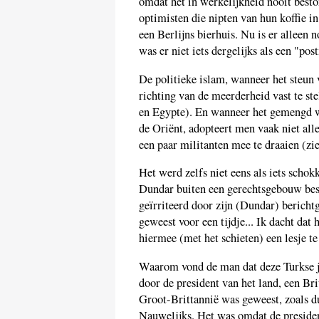
omdat het in werkelijkheid nooit besto
optimisten die nipten van hun koffie i
een Berlijns bierhuis. Nu is er alleen n
was er niet iets dergelijks als een "p
De politieke islam, wanneer het steun 
richting van de meerderheid vast te stel
en Egypte). En wanneer het gemengd wo
de Oriënt, adopteert men vaak niet all
een paar militanten mee te draaien (z
Het werd zelfs niet eens als iets scho
Dundar buiten een gerechtsgebouw besc
geïrriteerd door zijn (Dundar) berichtg
geweest voor een tijdje... Ik dacht dat
hiermee (met het schieten) een lesje te
Waarom vond de man dat deze Turkse jo
door de president van het land, een B
Groot-Brittannië was geweest, zoals d
Nauwelijks. Het was omdat de preside