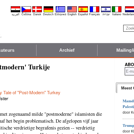
العربية
Čeština
Dansk
Deutsch
Ελληνικά
English
Español
Français
עברית
Italiano
Nederlan
uteurs
Archief
Mailingli
ABO
stmodern' Turkije
Meest 
y Tale of "Post-Modern" Turkey
jster
Mamdan
Palesti
door K
 met zogenaamd milde "postmoderne" islamisten die
f het begin problematisch. De afgelopen vijf jaar
Trumps
ische verdrietige begrafenis gezien -- verdrietig
door 