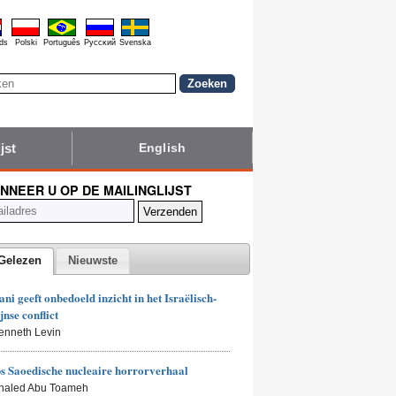
ds
Polski
Português
Pyccĸий
Svenska
jst
English
NNEER U OP DE MAILINGLIJST
Gelezen
Nieuwste
i geeft onbedoeld inzicht in het Israëlisch-
jnse conflict
enneth Levin
 Saoedische nucleaire horrorverhaal
Khaled Abu Toameh