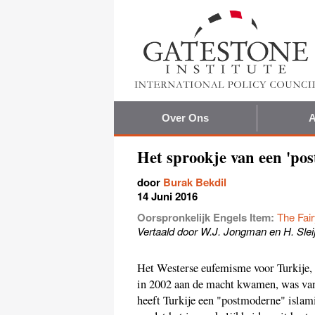
Over Ons
A
Het sprookje van een 'po
door
Burak Bekdil
14 Juni 2016
Oorspronkelijk Engels Item:
The Fair
Vertaald door W.J. Jongman en H. Slei
Het Westerse eufemisme voor Turkije,
in 2002 aan de macht kwamen, was vana
heeft Turkije een "postmoderne" islamit