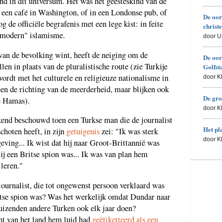
nd in dit universum. Het was het geesteskind van de
n een café in Washington, of in een Londonse pub, of
De oor
og de officiële begrafenis met een lege kist: in feite
christ
ostmodern" islamisme.
door U
van de bevolking wint, heeft de neiging om de
De oor
len in plaats van de pluralistische route (zie Turkije
Golfst
rdt met het culturele en religieuze nationalisme in
door 
een de richting van de meerderheid, maar blijken ook
De gro
ie Hamas).
door 
kkend beschouwd toen een Turkse man die de journalist
Het pl
hoten heeft, in zijn
getuigenis
zei: "Ik was sterk
door 
eving... Ik wist dat hij naar Groot-Brittannië was
 hij een Britse spion was... Ik was van plan hem
 leren."
urnalist, die tot ongewenst persoon verklaard was
ritse spion was? Was het werkelijk omdat Dundar naar
uizenden andere Turken ook elk jaar doen?
nt van het land hem luid had
geëtiketteerd als een