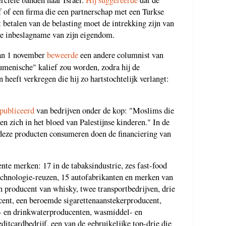
ciële banden naar Israël.
Hij suggereerde
dat de
f of een firma die een partnerschap met een Turkse
t betalen van de belasting moet de intrekking zijn van
de inbeslagname van zijn eigendom.
van 1 november
beweerde
een andere columnist van
umenische" kalief zou worden, zodra hij de
heeft verkregen die hij zo hartstochtelijk verlangt:
epubliceerd
van bedrijven onder de kop: "Moslims die
n zich in het bloed van Palestijnse kinderen." In de
 deze producten consumeren doen de financiering van
ente merken: 17 in de tabaksindustrie, zes fast-food
technologie-reuzen, 15 autofabrikanten en merken van
n producent van whisky, twee transportbedrijven, drie
ucent, een beroemde sigarettenaanstekerproducent,
ee- en drinkwaterproducenten, wasmiddel- en
editcardbedrijf, een van de gebruikelijke top-drie die