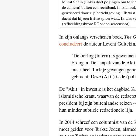
Murat Sahin (links) doet pogingen om te schi
de camera) buiten een rechtbank in Istanbul,
geïrriteerd door zijn berichtgeving... Ik wist
dacht dat hij een Britse spion was... Ik was 
(Afbeeldingsbron: RT video screenshot)
The G
In zijn onlangs verschenen boek,
concludeert
de auteur Levent Gultekin, 
"De oorlog (intern) is gewonnen 
Erdogan. De aanpak van de Akit 
maar heel Turkije gevangen genom
gebracht. Deze (Akit) is de (polit
Ye
De "Akit" in kwestie is het dagblad
islamitische krant, waarvan de redacteu
president bij zijn buitenlandse reizen 
hun minder subtiele redactionele lijn.
Y
In 2014 schreef een columnist van de
moet gelden voor Turkse Joden, alsmed