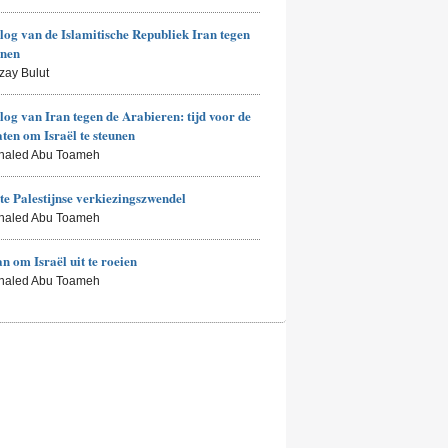
log van de Islamitische Republiek Iran tegen
enen
zay Bulut
log van Iran tegen de Arabieren: tijd voor de
aten om Israël te steunen
Khaled Abu Toameh
te Palestijnse verkiezingszwendel
Khaled Abu Toameh
an om Israël uit te roeien
Khaled Abu Toameh