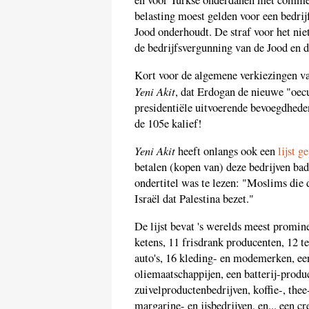
en voor Turkse onderdanen met commer
belasting moest gelden voor een bedrij
Jood onderhoudt. De straf voor het nie
de bedrijfsvergunning van de Jood en 
Kort voor de algemene verkiezingen 
Yeni Akit
, dat Erdogan de nieuwe "oec
presidentiële uitvoerende bevoegdheden 
de 105e kalief!
Yeni Akit
heeft onlangs ook een
lijst g
betalen (kopen van) deze bedrijven bade
ondertitel was te lezen: "Moslims die
Israël dat Palestina bezet."
De lijst bevat 's werelds meest promin
ketens, 11 frisdrank producenten, 12 
auto's, 16 kleding- en modemerken, ee
oliemaatschappijen, een batterij-prod
zuivelproductenbedrijven, koffie-, th
margarine- en ijsbedrijven, en... een cr