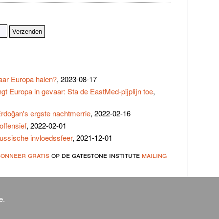
aar Europa halen?
, 2023-08-17
ngt Europa in gevaar: Sta de EastMed-pijplijn toe
,
rdoğan's ergste nachtmerrie
, 2022-02-16
offensief
, 2022-02-01
Russische invloedssfeer
, 2021-12-01
bonneer gratis
op de gatestone institute
mailing
e.