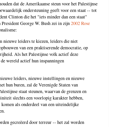
houden dat de Amerikaanse steun voor het Palestijnse
waardelijk ondersteuning geeft voor een staat -- tot
ent Clinton die het "iets minder dan een staat"
 President George W. Bush zei in zijn
2002 Rose
ionalisme:
m nieuwe leiders te kiezen, leiders die niet
et opbouwen van een praktiserende democratie, op
jheid. Als het Palestijnse volk actief deze
 de wereld actief hun inspanningen
nieuwe leiders, nieuwe instellingen en nieuwe
et hun buren, zal de Verenigde Staten van
lestijnse staat steunen, waarvan de grenzen en
initeit slechts een voorlopig karakter hebben,
al komen als onderdeel van een uiteindelijke
en.
worden gecreëerd door terreur -- het zal worden