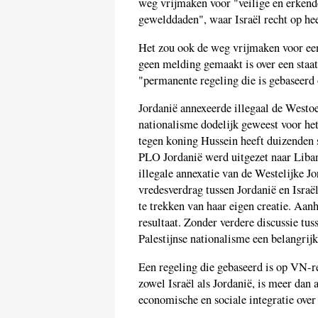
weg vrijmaken voor "veilige en erkend
gewelddaden", waar Israël recht op hee
Het zou ook de weg vrijmaken voor ee
geen melding gemaakt is over een staat
"permanente regeling die is gebaseerd 
Jordanië annexeerde illegaal de Westoev
nationalisme dodelijk geweest voor he
tegen koning Hussein heeft duizenden s
PLO Jordanië werd uitgezet naar Liba
illegale annexatie van de Westelijke J
vredesverdrag tussen Jordanië en Israë
te trekken van haar eigen creatie. Aan
resultaat. Zonder verdere discussie tus
Palestijnse nationalisme een belangri
Een regeling die gebaseerd is op VN-res
zowel Israël als Jordanië, is meer dan
economische en sociale integratie over 