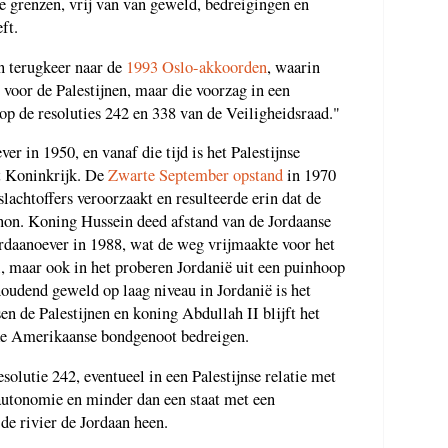
e grenzen, vrij van van geweld, bedreigingen en
ft.
n terugkeer naar de
1993 Oslo-akkoorden
, waarin
 voor de Palestijnen, maar die voorzag in een
op de resoluties 242 en 338 van de Veiligheidsraad."
er in 1950, en vanaf die tijd is het Palestijnse
t Koninkrijk. De
Zwarte September opstand
in 1970
lachtoffers veroorzaakt en resulteerde erin dat de
non. Koning Hussein deed afstand van de Jordaanse
ordaanoever in 1988, wat de weg vrijmaakte voor het
l, maar ook in het proberen Jordanië uit een puinhoop
houdend geweld op laag niveau in Jordanië is het
sen de Palestijnen en koning Abdullah II blijft het
jke Amerikaanse bondgenoot bedreigen.
olutie 242, eventueel in een Palestijnse relatie met
 autonomie en minder dan een staat met een
de rivier de Jordaan heen.