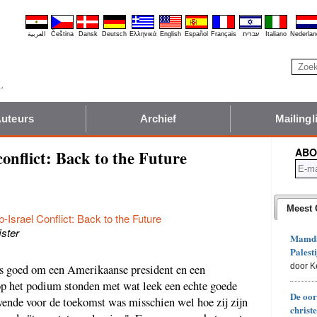
العربية
Čeština
Dansk
Deutsch
Ελληνικά
English
Español
Français
עברית
Italiano
Nederlan
uteurs
Archief
Mailingli
ABO
conflict: Back to the Future
Meest 
-Israel Conflict: Back to the Future
jster
Mamdan
Palesti
door K
as goed om een Amerikaanse president en een
 op het podium stonden met wat leek een echte goede
De oor
vende voor de toekomst was misschien wel hoe zij zijn
christ