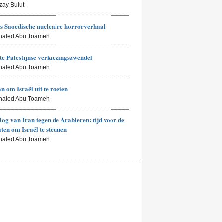
zay Bulut
 Saoedische nucleaire horrorverhaal
Khaled Abu Toameh
te Palestijnse verkiezingszwendel
Khaled Abu Toameh
an om Israël uit te roeien
Khaled Abu Toameh
log van Iran tegen de Arabieren: tijd voor de
aten om Israël te steunen
Khaled Abu Toameh