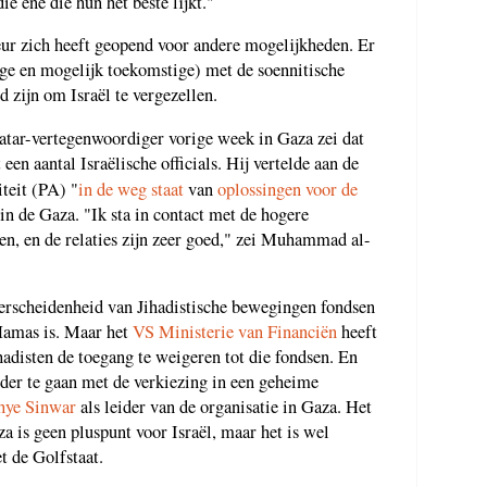
die ene die hun het beste lijkt."
eur zich heeft geopend voor andere mogelijkheden. Er
ige en mogelijk toekomstige) met de soennitische
d zijn om Israël te vergezellen.
tar-vertegenwoordiger vorige week in Gaza zei dat
 een aantal Israëlische officials. Hij vertelde aan de
iteit (PA) "
in de weg staat
van
oplossingen voor de
n de Gaza. "Ik sta in contact met de hogere
en, en de relaties zijn zeer goed," zei Muhammad al-
verscheidenheid van Jihadistische bewegingen fondsen
 Hamas is. Maar het
VS Ministerie van Financiën
heeft
hadisten de toegang te weigeren tot die fondsen. En
er te gaan met de verkiezing in een geheime
hye Sinwar
als leider van de organisatie in Gaza. Het
a is geen pluspunt voor Israël, maar het is wel
t de Golfstaat.