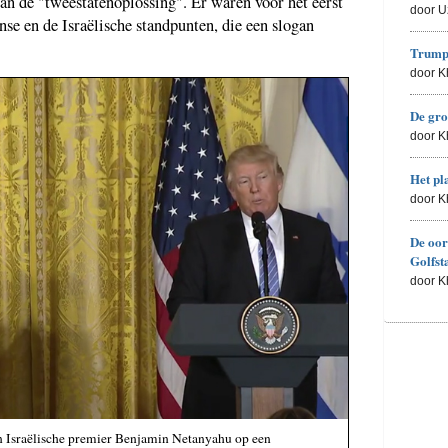
n de "tweestatenoplossing". Er waren voor het eerst
door U
se en de Israëlische standpunten, die een slogan
Trumps
door 
De gro
door 
Het pl
door 
De oor
Golfst
door 
 Israëlische premier Benjamin Netanyahu op een