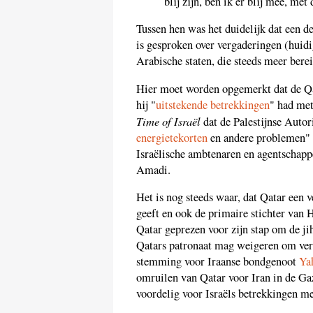
blij zijn, ben ik er blij mee, met 
Tussen hen was het duidelijk dat een d
is gesproken over vergaderingen (huid
Arabische staten, die steeds meer berei
Hier moet worden opgemerkt dat de Qa
hij "
uitstekende betrekkingen
" had met
Time of Israël
dat de Palestijnse Autor
energietekorten
en andere problemen" i
Israëlische ambtenaren en agentschapp
Amadi.
Het is nog steeds waar, dat Qatar een 
geeft en ook de primaire stichter van
Qatar geprezen voor zijn stap om de ji
Qatars patronaat mag weigeren om verd
stemming voor Iraanse bondgenoot
Ya
omruilen van Qatar voor Iran in de Gaz
voordelig voor Israëls betrekkingen me