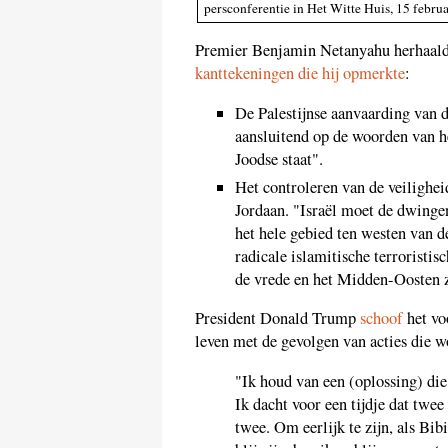
persconferentie in Het Witte Huis, 15 febru
Premier Benjamin Netanyahu herhaalde
kanttekeningen die hij opmerkte
:
De Palestijnse aanvaarding van d
aansluitend op de woorden van 
Joodse staat".
Het controleren van de veilighei
Jordaan. "Israël moet de dwinge
het hele gebied ten westen van d
radicale islamitische terroristisc
de vrede en het Midden-Oosten z
President Donald Trump
schoof
het voo
leven met de gevolgen van acties die
"Ik houd van een (oplossing) die 
Ik dacht voor een tijdje dat twee
twee. Om eerlijk te zijn, als Bibi