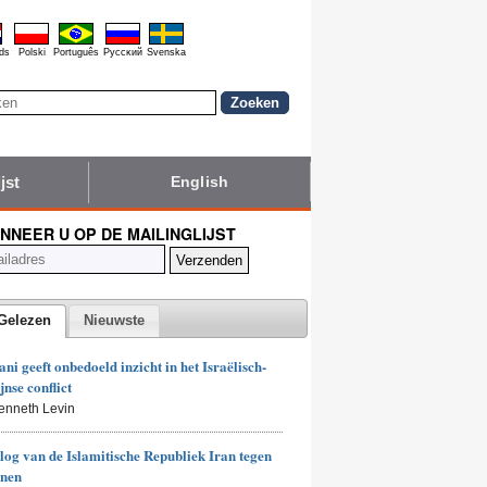
ds
Polski
Português
Pyccĸий
Svenska
jst
English
NNEER U OP DE MAILINGLIJST
Gelezen
Nieuwste
i geeft onbedoeld inzicht in het Israëlisch-
jnse conflict
enneth Levin
log van de Islamitische Republiek Iran tegen
enen