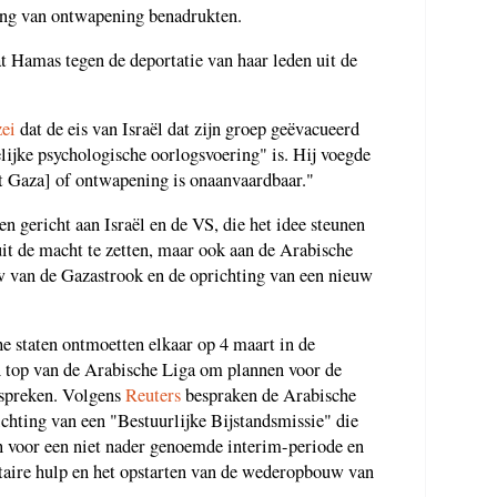
ing van ontwapening benadrukten.
t Hamas tegen de deportatie van haar leden uit de
zei
dat de eis van Israël dat zijn groep geëvacueerd
lijke psychologische oorlogsvoering" is. Hij voegde
it Gaza] of ontwapening is onaanvaardbaar."
n gericht aan Israël en de VS, die het idee steunen
it de macht te zetten, maar ook aan de Arabische
w van de Gazastrook en de oprichting van een nieuw
e staten ontmoetten elkaar op 4 maart in de
n top van de Arabische Liga om plannen voor de
spreken. Volgens
Reuters
bespraken de Arabische
chting van een "Bestuurlijke Bijstandsmissie" die
 voor een niet nader genoemde interim-periode en
taire hulp en het opstarten van de wederopbouw van