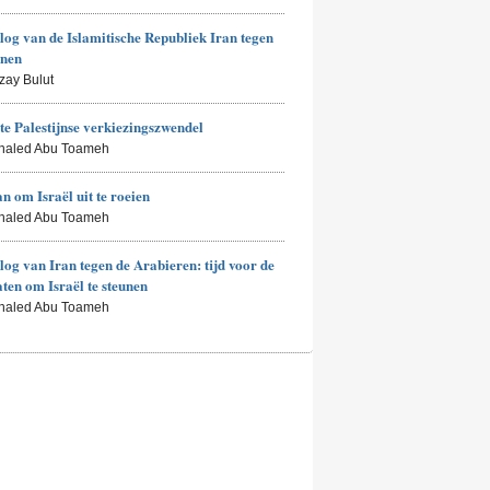
log van de Islamitische Republiek Iran tegen
enen
zay Bulut
te Palestijnse verkiezingszwendel
Khaled Abu Toameh
an om Israël uit te roeien
Khaled Abu Toameh
log van Iran tegen de Arabieren: tijd voor de
aten om Israël te steunen
Khaled Abu Toameh