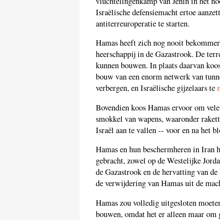
vluchtelingenkamp van Jenin in het no
Israëlische defensiemacht ertoe aanze
antiterreuroperatie te starten.
Hamas heeft zich nog nooit bekommerd
heerschappij in de Gazastrook. De terr
kunnen bouwen. In plaats daarvan koos 
bouw van een enorm netwerk van tunnel
verbergen, en Israëlische gijzelaars te
Bovendien koos Hamas ervoor om vele m
smokkel van wapens, waaronder rakett
Israël aan te vallen -- voor en na het 
Hamas en hun beschermheren in Iran he
gebracht, zowel op de Westelijke Jor
de Gazastrook en de hervatting van de
de verwijdering van Hamas uit de mach
Hamas zou volledig uitgesloten moete
bouwen, omdat het er alleen maar om ga