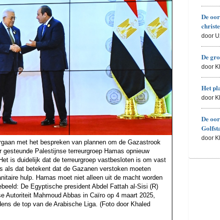
De oor
christ
door U
De gro
door 
Het pl
door 
De oor
Golfst
door 
oorgaan met het bespreken van plannen om de Gazastrook
er gesteunde Palestijnse terreurgroep Hamas opnieuw
t is duidelijk dat de terreurgroep vastbesloten is om vast
s als dat betekent dat de Gazanen verstoken moeten
itaire hulp. Hamas moet niet alleen uit de macht worden
beeld: De Egyptische president Abdel Fattah al-Sisi (R)
se Autoriteit Mahmoud Abbas in Caïro op 4 maart 2025,
dens de top van de Arabische Liga. (Foto door Khaled