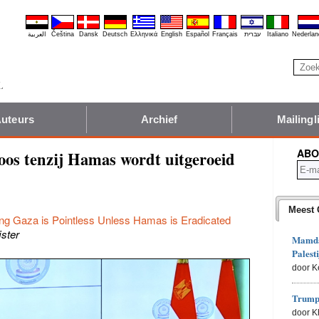
العربية
Čeština
Dansk
Deutsch
Ελληνικά
English
Español
Français
עברית
Italiano
Nederlan
uteurs
Archief
Mailingli
ABO
oos tenzij Hamas wordt uitgeroeid
Meest 
ing Gaza is Pointless Unless Hamas is Eradicated
jster
Mamdan
Palesti
door K
Trumps
door 