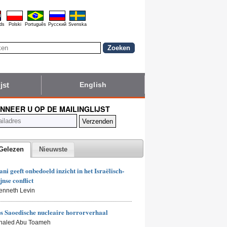
ds
Polski
Português
Pyccĸий
Svenska
jst
English
NNEER U OP DE MAILINGLIJST
Gelezen
Nieuwste
i geeft onbedoeld inzicht in het Israëlisch-
jnse conflict
enneth Levin
 Saoedische nucleaire horrorverhaal
Khaled Abu Toameh