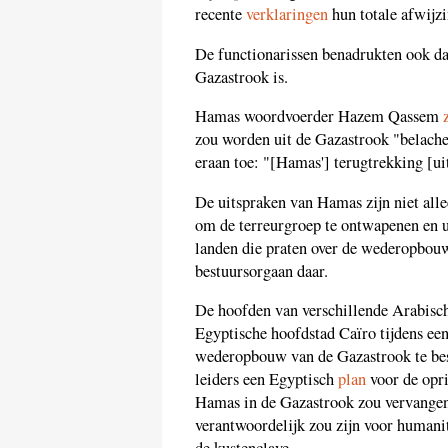
recente
verklaringen
hun totale afwijz
De functionarissen benadrukten ook da
Gazastrook is.
Hamas woordvoerder Hazem Qassem
zou worden uit de Gazastrook "belache
eraan toe: "[Hamas'] terugtrekking [u
De uitspraken van Hamas zijn niet allee
om de terreurgroep te ontwapenen en u
landen die praten over de wederopbou
bestuursorgaan daar.
De hoofden van verschillende Arabisch
Egyptische hoofdstad Caïro tijdens ee
wederopbouw van de Gazastrook te be
leiders een Egyptisch
plan
voor de opri
Hamas in de Gazastrook zou vervangen
verantwoordelijk zou zijn voor humani