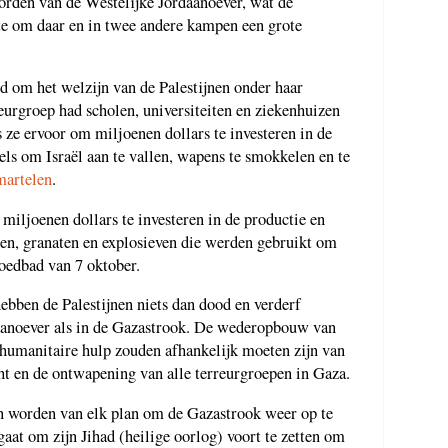
orden van de Westelijke Jordaanoever, wat de
tte om daar en in twee andere kampen een grote
 om het welzijn van de Palestijnen onder haar
eurgroep had scholen, universiteiten en ziekenhuizen
ze ervoor om miljoenen dollars te investeren in de
s om Israël aan te vallen, wapens te smokkelen en te
martelen
.
iljoenen dollars te investeren in de productie en
en, granaten en explosieven die werden gebruikt om
bloedbad van 7 oktober.
bben de Palestijnen niets dan dood en verderf
daanoever als in de Gazastrook. De wederopbouw van
 humanitaire hulp zouden afhankelijk moeten zijn van
t en de ontwapening van alle terreurgroepen in Gaza.
n worden van elk plan om de Gazastrook weer op te
at om zijn Jihad (heilige oorlog) voort te zetten om