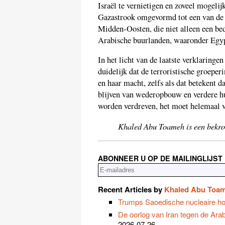
Israël te vernietigen en zoveel mogel
Gazastrook omgevormd tot een van de gr
Midden-Oosten, die niet alleen een be
Arabische buurlanden, waaronder Egyp
In het licht van de laatste verklaring
duidelijk dat de terroristische groepe
en haar macht, zelfs als dat betekent 
blijven van wederopbouw en verdere hu
worden verdreven, het moet helemaal 
Khaled Abu Toameh is een bekroo
ABONNEER U OP DE MAILINGLIJST
Recent Articles by
Khaled Abu Toa
Trumps Saoedische nucleaire ho
De oorlog van Iran tegen de Arabi
2026-07-26